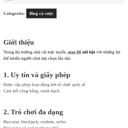
2025
Categories:
Blog cá cược
Giới thiệu
Trong thị trường nhà cái trực tuyến,
mm 88
nổi bật
với những lợi
thế khiến người chơi lựa chọn lâu dài.
1. Uy tín và giấy phép
Được cấp phép hoạt động bởi tổ chức quốc tế.
Cam kết công bằng, minh bạch.
2. Trò chơi đa dạng
Baccarat, blackjack, roulette, sicbo.
Slot game và poker phong phú.