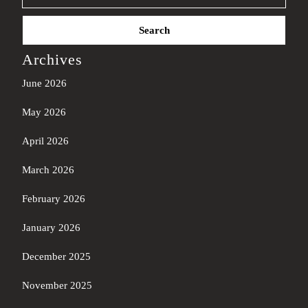
Search
for:
Archives
June 2026
May 2026
April 2026
March 2026
February 2026
January 2026
December 2025
November 2025