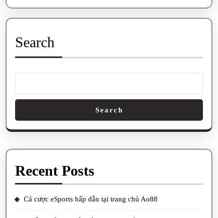
thích
casino
trực
Search
tuyến
tại
Việt
Nam
Search
Recent Posts
Cá cược eSports hấp dẫn tại trang chủ Ao88