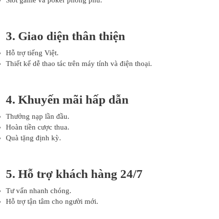
3. Giao diện thân thiện
Hỗ trợ tiếng Việt.
Thiết kế dễ thao tác trên máy tính và điện thoại.
4. Khuyến mãi hấp dẫn
Thưởng nạp lần đầu.
Hoàn tiền cược thua.
Quà tặng định kỳ.
5. Hỗ trợ khách hàng 24/7
Tư vấn nhanh chóng.
Hỗ trợ tận tâm cho người mới.