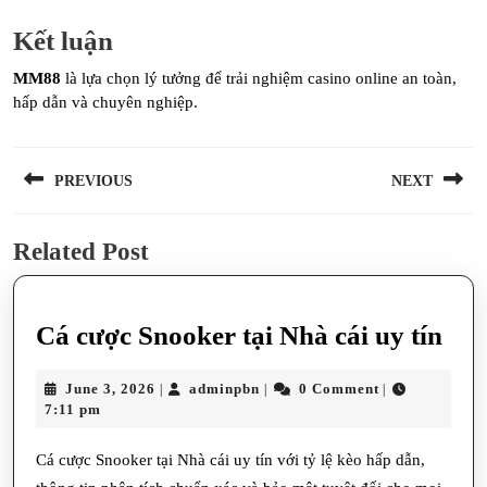
Kết luận
MM88
là lựa chọn lý tưởng để trải nghiệm casino online an toàn,
hấp dẫn và chuyên nghiệp.
Post
PREVIOUS
NEXT
navigation
Previous
Next
Related Post
post:
post:
Cá
Cá cược Snooker tại Nhà cái uy tín
cượ
June
adminpbn
June 3, 2026
adminpbn
0 Comment
|
|
|
Sno
3,
7:11 pm
tại
2026
Nh
Cá cược Snooker tại Nhà cái uy tín với tỷ lệ kèo hấp dẫn,