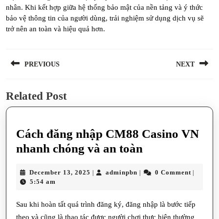
nhân. Khi kết hợp giữa hệ thống bảo mật của nền tảng và ý thức
bảo vệ thông tin của người dùng, trải nghiệm sử dụng dịch vụ sẽ
trở nên an toàn và hiệu quả hơn.
Post
PREVIOUS
NEXT
navigation
Previous
Next
Related Post
post:
post:
Cách đăng nhập CM88 Casino VN
Cách
nhanh chóng và an toàn
đăng
December
adminpbn
December 13, 2025
adminpbn
0 Comment
|
|
|
nhập
13,
5:54 am
CM88
2025
Casino
Sau khi hoàn tất quá trình đăng ký, đăng nhập là bước tiếp
theo và cũng là thao tác được người chơi thực hiện thường