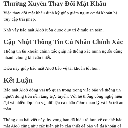
Thường Xuyên Thay Đổi Mật Khẩu
Việc thay đổi mật khẩu định kỳ giúp giảm nguy cơ tài khoản bị
truy cập trái phép.
Nhờ vậy bảo mật Alo8 luôn được duy trì ở mức an toàn.
Cập Nhật Thông Tin Cá Nhân Chính Xác
Thông tin tài khoản chính xác giúp hệ thống xác minh người dùng
nhanh chóng khi cần thiết.
Điều này giúp bảo mật Alo8 bảo vệ tài khoản tốt hơn.
Kết Luận
Bảo mật Alo8 đóng vai trò quan trọng trong việc bảo vệ thông tin
người dùng trên nền tảng trực tuyến. Với hệ thống công nghệ hiện
đại và nhiều lớp bảo vệ, dữ liệu cá nhân được quản lý và lưu trữ an
toàn.
Thông qua bài viết này, hy vọng bạn đã hiểu rõ hơn về cơ chế bảo
mật Alo8 cũng như các biện pháp cần thiết để bảo vệ tài khoản cá