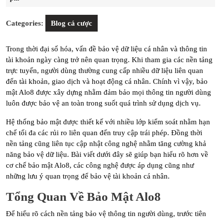
2026
Categories:
Blog cá cược
Trong thời đại số hóa, vấn đề bảo vệ dữ liệu cá nhân và thông tin
tài khoản ngày càng trở nên quan trọng. Khi tham gia các nền tảng
trực tuyến, người dùng thường cung cấp nhiều dữ liệu liên quan
đến tài khoản, giao dịch và hoạt động cá nhân. Chính vì vậy, bảo
mật Alo8 được xây dựng nhằm đảm bảo mọi thông tin người dùng
luôn được bảo vệ an toàn trong suốt quá trình sử dụng dịch vụ.
Hệ thống bảo mật được thiết kế với nhiều lớp kiểm soát nhằm hạn
chế tối đa các rủi ro liên quan đến truy cập trái phép. Đồng thời
nền tảng cũng liên tục cập nhật công nghệ nhằm tăng cường khả
năng bảo vệ dữ liệu. Bài viết dưới đây sẽ giúp bạn hiểu rõ hơn về
cơ chế bảo mật Alo8, các công nghệ được áp dụng cũng như
những lưu ý quan trọng để bảo vệ tài khoản cá nhân.
Tổng Quan Về Bảo Mật Alo8
Để hiểu rõ cách nền tảng bảo vệ thông tin người dùng, trước tiên