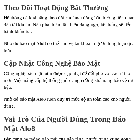
Theo Dõi Hoạt Động Bất Thường
Hệ thống có khả năng theo dõi các hoạt động bất thường liên quan
đến tài khoản. Nếu phát hiện dấu hiệu đáng ngờ, hệ thống sẽ tiến
hành kiểm tra.
Nhờ đó bảo mật Alo8 có thể bảo vệ tài khoản người dùng hiệu quả
hơn.
Cập Nhật Công Nghệ Bảo Mật
Công nghệ bảo mật luôn được cập nhật để đối phó với các rủi ro
mới. Việc nâng cấp hệ thống giúp tăng cường khả năng bảo vệ dữ
liệu.
Nhờ đó bảo mật Alo8 luôn duy trì mức độ an toàn cao cho người
dùng.
Vai Trò Của Người Dùng Trong Bảo
Mật Alo8
Bên cạnh hệ thống bảo mật của nền tảng, người dùng cũng đóng