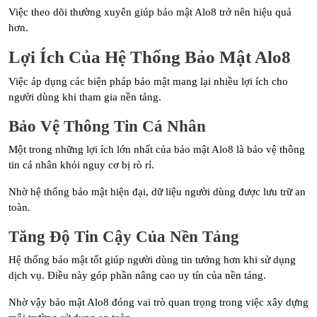
Việc theo dõi thường xuyên giúp bảo mật Alo8 trở nên hiệu quả
hơn.
Lợi Ích Của Hệ Thống Bảo Mật Alo8
Việc áp dụng các biện pháp bảo mật mang lại nhiều lợi ích cho
người dùng khi tham gia nền tảng.
Bảo Vệ Thông Tin Cá Nhân
Một trong những lợi ích lớn nhất của bảo mật Alo8 là bảo vệ thông
tin cá nhân khỏi nguy cơ bị rò rỉ.
Nhờ hệ thống bảo mật hiện đại, dữ liệu người dùng được lưu trữ an
toàn.
Tăng Độ Tin Cậy Của Nền Tảng
Hệ thống bảo mật tốt giúp người dùng tin tưởng hơn khi sử dụng
dịch vụ. Điều này góp phần nâng cao uy tín của nền tảng.
Nhờ vậy bảo mật Alo8 đóng vai trò quan trọng trong việc xây dựng