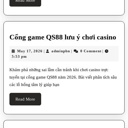
Read
Read More
Đánh
More
Giá
Thực
Tế
Cổ
Cổng game QS88 lưu ý chơi casino
ga
May
adminpbn
May 17, 2026
adminpbn
0 Comment
|
|
|
QS
17,
5:53 pm
lưu
2026
ý
Khám phá những sai lầm cần tránh khi chơi casino trực
tuyến tại cổng game QS88 năm 2026. Bài viết phân tích sâu
chơ
các lỗ hổng tâm lý giúp bạn
cas
Read
Read More
More