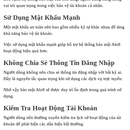
vai trò quan trọng trong việc bảo vệ tài khoản cá nhân.
Sử Dụng Mật Khẩu Mạnh
Một mật khẩu an toàn nên bao gồm nhiều ký tự khác nhau để tăng
khả năng bảo vệ tài khoản.
Việc sử dụng mật khẩu mạnh giúp hỗ trợ hệ thống bảo mật Alo8
hoạt động hiệu quả hơn.
Không Chia Sẻ Thông Tin Đăng Nhập
Người dùng không nên chia sẻ thông tin đăng nhập với bất kỳ ai.
Đây là nguyên tắc quan trọng khi sử dụng các dịch vụ trực tuyến.
Nhờ vậy bảo mật Alo8 sẽ được duy trì ổn định trong quá trình sử
dụng.
Kiểm Tra Hoạt Động Tài Khoản
Người dùng nên thường xuyên kiểm tra lịch sử hoạt động của tài
khoản để phát hiện các dấu hiệu bất thường.