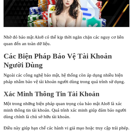
Nhờ đó bảo mật Alo8 có thể kịp thời ngăn chặn các nguy cơ liên
quan đến an toàn dữ liệu.
Các Biện Pháp Bảo Vệ Tài Khoản
Người Dùng
Ngoài các công nghệ bảo mật, hệ thống còn áp dụng nhiều biện
pháp nhằm bảo vệ tài khoản người dùng trong quá trình sử dụng.
Xác Minh Thông Tin Tài Khoản
Một trong những biện pháp quan trọng của bảo mật Alo8 là xác
minh thông tin tài khoản. Quá trình xác minh giúp đảm bảo người
dùng chính là chủ sở hữu tài khoản.
Điều này giúp hạn chế các hành vi giả mạo hoặc truy cập trái phép.