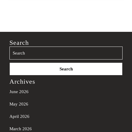
Search
Search
for:
Archives
June 2026
May 2026
April 2026
March 2026