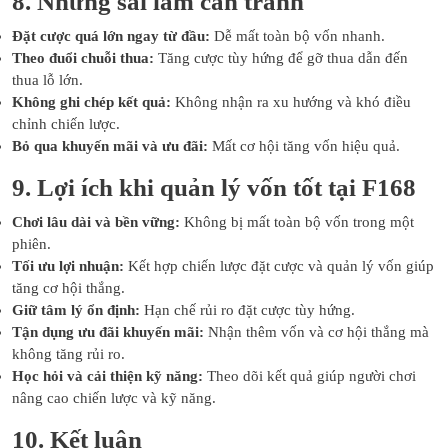
8. Những sai lầm cần tránh
Đặt cược quá lớn ngay từ đầu:
Dễ mất toàn bộ vốn nhanh.
Theo đuổi chuỗi thua:
Tăng cược tùy hứng để gỡ thua dẫn đến
thua lỗ lớn.
Không ghi chép kết quả:
Không nhận ra xu hướng và khó điều
chỉnh chiến lược.
Bỏ qua khuyến mãi và ưu đãi:
Mất cơ hội tăng vốn hiệu quả.
9. Lợi ích khi quản lý vốn tốt tại F168
Chơi lâu dài và bền vững:
Không bị mất toàn bộ vốn trong một
phiên.
Tối ưu lợi nhuận:
Kết hợp chiến lược đặt cược và quản lý vốn giúp
tăng cơ hội thắng.
Giữ tâm lý ổn định:
Hạn chế rủi ro đặt cược tùy hứng.
Tận dụng ưu đãi khuyến mãi:
Nhận thêm vốn và cơ hội thắng mà
không tăng rủi ro.
Học hỏi và cải thiện kỹ năng:
Theo dõi kết quả giúp người chơi
nâng cao chiến lược và kỹ năng.
10. Kết luận