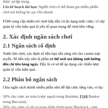
được sự tập trung.
Lên kế hoạch dài hạn:
Người chơi có thể tham gia nhiều phiên
chơi mà không bị cạn vốn nhanh.
F168 cung cấp nhiều trò chơi hấp dẫn và đa dạng mức cược, vì vậy
quản lý vốn hiệu quả là yếu tố quan trọng để chơi bền vững.
2. Xác định ngân sách chơi
2.1 Ngân sách cố định
Trước khi chơi, xác định số tiền bạn sẵn sàng chi cho casino trực
tuyến. Số tiền này nên là phần
có thể mất mà không ảnh hưởng
đến chi tiêu hàng ngày
. Đây là cơ sở để áp dụng các chiến lược
quản lý vốn hiệu quả.
2.2 Phân bổ ngân sách
Chia ngân sách thành nhiều phần nhỏ để đặt cược từng ván, ví dụ:
50% cho cược an toàn (cược ngoài trong Roulette,
F168
Banker
trong Baccarat).
30% cho cược có rủi ro trung bình (Split trong Blackjack, cược