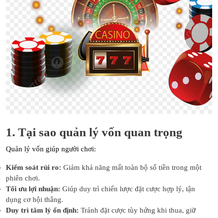
1. Tại sao quản lý vốn quan trọng
Quản lý vốn giúp người chơi:
Kiểm soát rủi ro:
Giảm khả năng mất toàn bộ số tiền trong một
phiên chơi.
Tối ưu lợi nhuận:
Giúp duy trì chiến lược đặt cược hợp lý, tận
dụng cơ hội thắng.
Duy trì tâm lý ổn định:
Tránh đặt cược tùy hứng khi thua, giữ