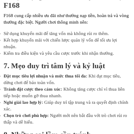
F168
F168 cung cấp nhiều ưu đãi như thưởng nạp tiền, hoàn trả và vòng
thưởng đặc biệt. Người chơi thông minh nên:
Sử dụng khuyến mãi để tăng vốn mà không rủi ro thêm.
Kết hợp khuyến mãi với chiến lược quản lý vốn để tối ưu lợi
nhuận.
Kiểm tra điều kiện và yêu cầu cược trước khi nhận thưởng.
7. Mẹo duy trì tâm lý và kỷ luật
Đặt mục tiêu lợi nhuận và mức thua tối đa:
Khi đạt mục tiêu,
dừng chơi để bảo toàn vốn.
Tránh đặt cược theo cảm xúc:
Không tăng cược chỉ vì thua liên
tiếp hoặc muốn gỡ thua nhanh.
Nghỉ giải lao hợp lý:
Giúp duy trì tập trung và ra quyết định chính
xác.
Chọn trò chơi phù hợp:
Người mới nên bắt đầu với trò chơi rủi ro
thấp và dễ hiểu.