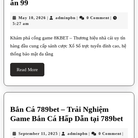
Cổng
ăn 99
game
May
adminpbn
May 10, 2026
adminpbn
0 Comment
|
|
|
8KBET:
10,
5:27 am
Xổ
2026
số
Khám phá cổng game 8KBET – Thương hiệu nhà cái uy tín
hàng đầu cung cấp sảnh cược Xổ Số trực tuyến đỉnh cao, hệ
lô
thống bảo mật đa tầng
đề
1
Read
Read More
ăn
More
99
Bắn Cá 789bet – Trải Nghiệm
Bắn
Game Bắn Cá Hấp Dẫn tại 789bet
Cá
September
adminpbn
September 11, 2025
adminpbn
0 Comment
|
|
|
789b