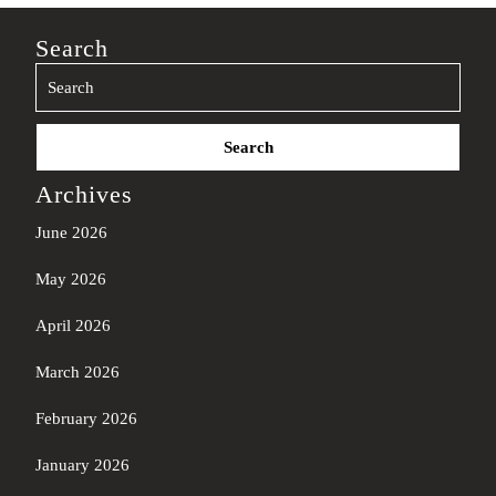
Search
Search
for:
Archives
June 2026
May 2026
April 2026
March 2026
February 2026
January 2026