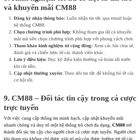
và khuyến mãi CM88
Đăng ký nhận thông báo:
Luôn nhận tin tức qua email hoặc
hệ thống CM88.
Chọn chương trình phù hợp:
Không tham gia tất cả khuyến
mãi mà nên chọn chương trình phù hợp với phong cách chơi.
Tham khảo kinh nghiệm từ cộng đồng:
Xem các bài chia sẻ,
đánh giá và chiến lược từ các thành viên khác.
Lưu ý điều kiện:
Đọc kỹ điều kiện thưởng và hoàn tất trước
khi rút tiền.
Cập nhật thường xuyên:
Theo dõi tin tức để không bỏ lỡ các
cơ hội tốt.
9. CM88 – Đối tác tin cậy trong cá cược
trực tuyến
Với việc cung cấp thông tin minh bạch, cập nhật khuyến mãi
nhanh chóng và duy trì một hệ thống trò chơi đa dạng,
CM88
trở
thành đối tác tin cậy cho người chơi cá cược trực tuyến. Người chơi
khi tham gia không chỉ được giải trí mà còn được hưởng lợi từ các