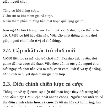
giúp người chơi:
Tăng cơ hội thắng cược.
Giảm rủi ro khi tham gia cá cược.
Nhận thêm phần thưởng tiền mặt hoặc quà tặng giá trị.
Nếu người chơi không theo dõi tin tức và ưu đãi, họ có thể bỏ lỡ
các
CM88
cơ hội hấp dẫn này. Việc cập nhật thông tin kịp thời
giúp người chơi luôn ở vị trí chủ động.
2.2. Cập nhật các trò chơi mới
CM88 liên tục ra mắt các trò chơi mới từ casino trực tuyến, slot
game đến cá cược thể thao. Việc theo dõi tin tức giúp người chơi
biết ngay trò chơi nào vừa ra mắt, cách chơi, luật lệ và tỷ lệ thắng,
từ đó đưa ra quyết định tham gia phù hợp.
2.3. Điều chỉnh chiến lược cá cược
Thông tin về tỷ lệ cược, sự kiện thể thao hoặc thay đổi trong luật
chơi đều được CM88 cập nhật nhanh chóng. Người chơi nhờ đó có
thể
điều chỉnh chiến lược cá cược
để tối ưu hóa cơ hội thắng, hạn