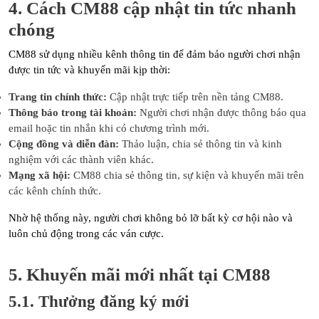
4. Cách CM88 cập nhật tin tức nhanh
chóng
CM88 sử dụng nhiều kênh thông tin để đảm bảo người chơi nhận
được tin tức và khuyến mãi kịp thời:
Trang tin chính thức:
Cập nhật trực tiếp trên nền tảng CM88.
Thông báo trong tài khoản:
Người chơi nhận được thông báo qua
email hoặc tin nhắn khi có chương trình mới.
Cộng đồng và diễn đàn:
Thảo luận, chia sẻ thông tin và kinh
nghiệm với các thành viên khác.
Mạng xã hội:
CM88 chia sẻ thông tin, sự kiện và khuyến mãi trên
các kênh chính thức.
Nhờ hệ thống này, người chơi không bỏ lỡ bất kỳ cơ hội nào và
luôn chủ động trong các ván cược.
5. Khuyến mãi mới nhất tại CM88
5.1. Thưởng đăng ký mới