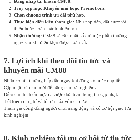
Đăng nhập tài khoản CM88.
Truy cập mục Khuyến mãi hoặc Promotions.
Chọn chương trình ưu đãi phù hợp.
Thực hiện điều kiện tham gia:
Như nạp tiền, đặt cược tối
thiểu hoặc hoàn thành nhiệm vụ.
Nhận thưởng:
CM88 sẽ cập nhật số dư hoặc phần thưởng
ngay sau khi điều kiện được hoàn tất.
7. Lợi ích khi theo dõi tin tức và
khuyến mãi CM88
Nhận cơ hội thưởng hấp dẫn ngay khi đăng ký hoặc nạp tiền.
Cập nhật trò chơi mới để nâng cao trải nghiệm.
Điều chỉnh chiến lược cá cược dựa trên thông tin cập nhật.
Tiết kiệm chi phí và tối ưu hóa vốn cá cược.
Tham gia cộng đồng người chơi năng động và có cơ hội giao lưu
kinh nghiệm.
8. Kinh nghiệm tối ưu cơ hội từ tin tức