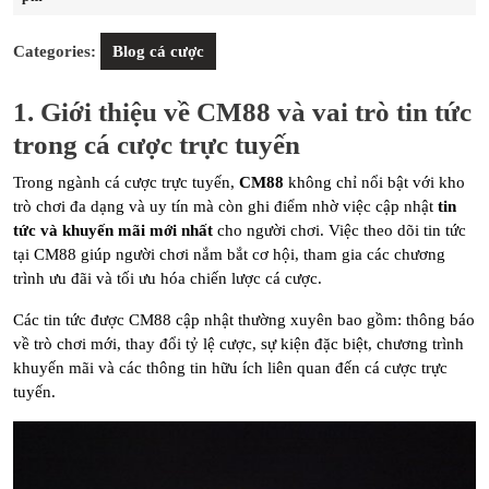
2025
Categories:
Blog cá cược
1. Giới thiệu về CM88 và vai trò tin tức
trong cá cược trực tuyến
Trong ngành cá cược trực tuyến,
CM88
không chỉ nổi bật với kho
trò chơi đa dạng và uy tín mà còn ghi điểm nhờ việc cập nhật
tin
tức và khuyến mãi mới nhất
cho người chơi. Việc theo dõi tin tức
tại CM88 giúp người chơi nắm bắt cơ hội, tham gia các chương
trình ưu đãi và tối ưu hóa chiến lược cá cược.
Các tin tức được CM88 cập nhật thường xuyên bao gồm: thông báo
về trò chơi mới, thay đổi tỷ lệ cược, sự kiện đặc biệt, chương trình
khuyến mãi và các thông tin hữu ích liên quan đến cá cược trực
tuyến.