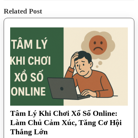
Previous
Next
Related Post
post:
post:
Tâm Lý Khi Chơi Xổ Số Online:
Làm Chủ Cảm Xúc, Tăng Cơ Hội
Tâm
Thắng Lớn