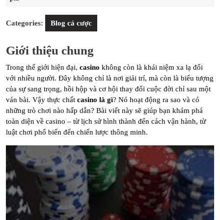
2025
Categories:
Blog cá cược
Giới thiệu chung
Trong thế giới hiện đại,
casino
không còn là khái niệm xa lạ đối
với nhiều người. Đây không chỉ là nơi giải trí, mà còn là biểu tượng
của sự sang trọng, hồi hộp và cơ hội thay đổi cuộc đời chỉ sau một
ván bài. Vậy thực chất
casino là gì
? Nó hoạt động ra sao và có
những trò chơi nào hấp dẫn? Bài viết này sẽ giúp bạn khám phá
toàn diện về casino – từ lịch sử hình thành đến cách vận hành, từ
luật chơi phổ biến đến chiến lược thông minh.