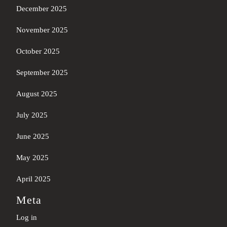
December 2025
November 2025
October 2025
September 2025
August 2025
July 2025
June 2025
May 2025
April 2025
Meta
Log in