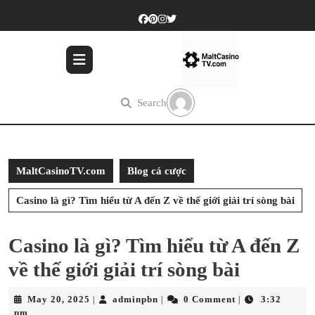
Skip
to
content
Skip
to
content
Search
MaltCasinoTV.com
Blog cá cược
Casino là gì? Tìm hiểu từ A đến Z về thế giới giải trí sòng bài
Casino là gì? Tìm hiểu từ A đến Z
về thế giới giải trí sòng bài
May
adminpbn
May 20, 2025
adminpbn
0 Comment
3:32
|
|
|
20,
pm