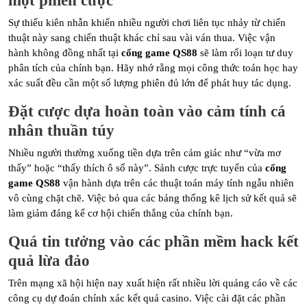
một phiên cược
Sự thiếu kiên nhẫn khiến nhiều người chơi liên tục nhảy từ chiến
thuật này sang chiến thuật khác chỉ sau vài ván thua. Việc vận
hành không đồng nhất tại
cổng game QS88
sẽ làm rối loạn tư duy
phân tích của chính bạn. Hãy nhớ rằng mọi công thức toán học hay
xác suất đều cần một số lượng phiên đủ lớn để phát huy tác dụng.
Đặt cược dựa hoàn toàn vào cảm tính cá
nhân thuần túy
Nhiều người thường xuống tiền dựa trên cảm giác như “vừa mơ
thấy” hoặc “thấy thích ô số này”. Sảnh cược trực tuyến của
cổng
game QS88
vận hành dựa trên các thuật toán máy tính ngẫu nhiên
vô cùng chặt chẽ. Việc bỏ qua các bảng thống kê lịch sử kết quả sẽ
làm giảm đáng kể cơ hội chiến thắng của chính bạn.
Quá tin tưởng vào các phần mềm hack kết
quả lừa đảo
Trên mạng xã hội hiện nay xuất hiện rất nhiều lời quảng cáo về các
công cụ dự đoán chính xác kết quả casino. Việc cài đặt các phần