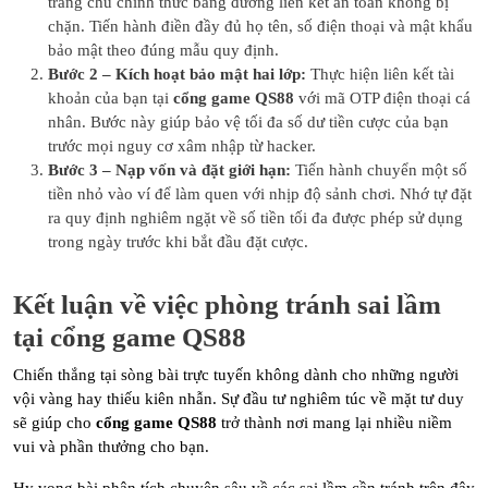
trang chủ chính thức bằng đường liên kết an toàn không bị
chặn. Tiến hành điền đầy đủ họ tên, số điện thoại và mật khẩu
bảo mật theo đúng mẫu quy định.
Bước 2 – Kích hoạt bảo mật hai lớp:
Thực hiện liên kết tài
khoản của bạn tại
cổng game QS88
với mã OTP điện thoại cá
nhân. Bước này giúp bảo vệ tối đa số dư tiền cược của bạn
trước mọi nguy cơ xâm nhập từ hacker.
Bước 3 – Nạp vốn và đặt giới hạn:
Tiến hành chuyển một số
tiền nhỏ vào ví để làm quen với nhịp độ sảnh chơi. Nhớ tự đặt
ra quy định nghiêm ngặt về số tiền tối đa được phép sử dụng
trong ngày trước khi bắt đầu đặt cược.
Kết luận về việc phòng tránh sai lầm
tại cổng game QS88
Chiến thắng tại sòng bài trực tuyến không dành cho những người
vội vàng hay thiếu kiên nhẫn. Sự đầu tư nghiêm túc về mặt tư duy
sẽ giúp cho
cổng game QS88
trở thành nơi mang lại nhiều niềm
vui và phần thưởng cho bạn.
Hy vọng bài phân tích chuyên sâu về các sai lầm cần tránh trên đây