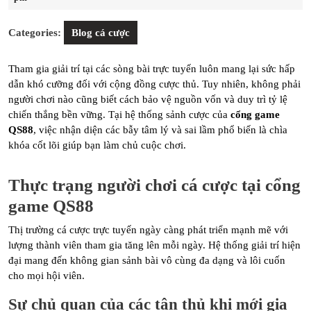
2026
Categories:
Blog cá cược
Tham gia giải trí tại các sòng bài trực tuyến luôn mang lại sức hấp
dẫn khó cưỡng đối với cộng đồng cược thủ. Tuy nhiên, không phải
người chơi nào cũng biết cách bảo vệ nguồn vốn và duy trì tỷ lệ
chiến thắng bền vững. Tại hệ thống sảnh cược của
cổng game
QS88
, việc nhận diện các bẫy tâm lý và sai lầm phổ biến là chìa
khóa cốt lõi giúp bạn làm chủ cuộc chơi.
Thực trạng người chơi cá cược tại cổng
game QS88
Thị trường cá cược trực tuyến ngày càng phát triển mạnh mẽ với
lượng thành viên tham gia tăng lên mỗi ngày. Hệ thống giải trí hiện
đại mang đến không gian sảnh bài vô cùng đa dạng và lôi cuốn
cho mọi hội viên.
Sự chủ quan của các tân thủ khi mới gia