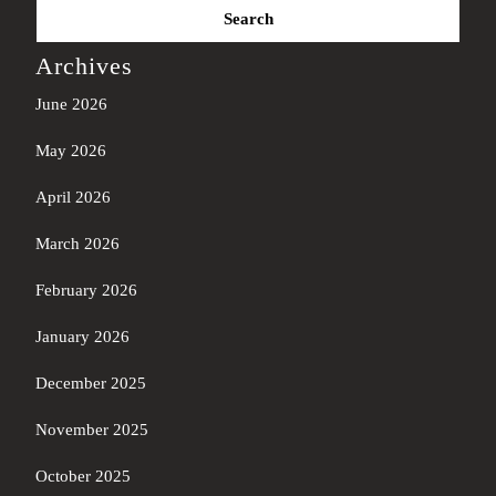
for:
Archives
June 2026
May 2026
April 2026
March 2026
February 2026
January 2026
December 2025
November 2025
October 2025