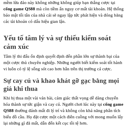
mềm lừa đảo này không những không giúp bạn thắng cược tại
cổng game QS88
mà còn tiềm ẩn nguy cơ mất tài khoản. Hệ thống
bảo mật tối tân của nhà cái sẽ ngay lập tức phát hiện và đóng băng
các tài khoản có dấu hiệu gian lận.
Yếu tố tâm lý và sự thiếu kiểm soát
cảm xúc
Tâm lý thi đấu ổn định quyết định đến phần lớn sự thành bại của
một cược thủ chuyên nghiệp. Những người biết kiểm soát tốt hành
vi luôn có tỷ lệ sống sót cao hơn hẳn trên thị trường cá cược.
Sự cay cú và khao khát gỡ gạc bằng mọi
giá khi thua
Khi bị thua một vài ván bài, cảm giác thất vọng dễ dàng chuyển
hóa thành sự tức giận và cay cú. Người chơi lúc này tại
cổng game
QS88
thường đánh mất đi lý trí và không còn khả năng phân tích
biểu đồ cầu. Họ đặt cược một cách điên cuồng với mong muốn lấy
lại những gì đã mất, dẫn đến kết cục tồi tệ hơn.