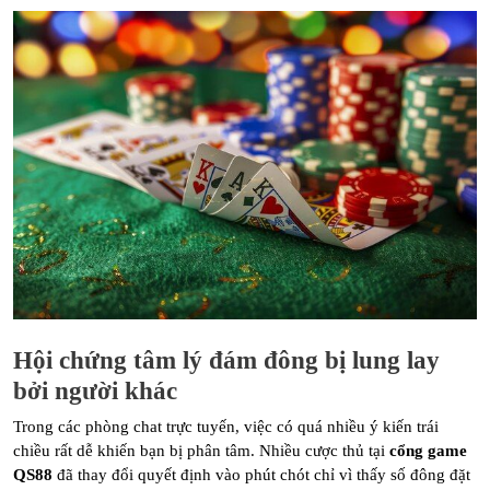
Hội chứng tâm lý đám đông bị lung lay
bởi người khác
Trong các phòng chat trực tuyến, việc có quá nhiều ý kiến trái
chiều rất dễ khiến bạn bị phân tâm. Nhiều cược thủ tại
cổng game
QS88
đã thay đổi quyết định vào phút chót chỉ vì thấy số đông đặt