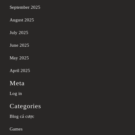
September 2025
August 2025
July 2025
June 2025
May 2025
April 2025
Meta
Log in
Categories
Blog cá cược
Games