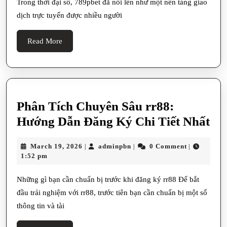
Trong thời đại số, 789pbet đã nổi lên như một nền tảng giao
Ngăn
dịch trực tuyến được nhiều người
Chặn
Rửa
Read
Read More
Tiền
More
Hiệu
Quả
Phân Tích Chuyên Sâu rr88:
Ph
Hướng Dẫn Đăng Ký Chi Tiết Nhất
Tí
March
adminpbn
March 19, 2026
adminpbn
0 Comment
|
|
|
Ch
19,
1:52 pm
Sâ
2026
rr8
Những gì bạn cần chuẩn bị trước khi đăng ký rr88 Để bắt
đầu trải nghiệm với rr88, trước tiên bạn cần chuẩn bị một số
Hư
thông tin và tài
Dẫ