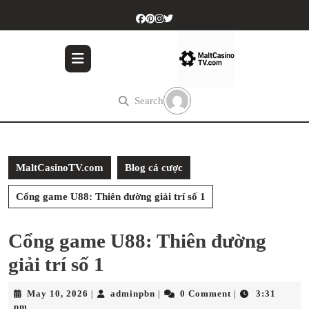
Skip
to
content
Skip
to
content
Search
MaltCasinoTV.com
Blog cá cược
Cổng game U88: Thiên đường giải trí số 1
Cổng game U88: Thiên đường
giải trí số 1
May
adminpbn
May 10, 2026
adminpbn
0 Comment
3:31
|
|
|
10,
pm