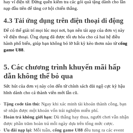
hay ví điện tử. Đừng quên kiểm tra các gói quà tặng dành cho lần
nạp đầu tiên để tăng cơ hội chiến thắng.
4.3 Tải ứng dụng trên điện thoại di động
Để có thể giải trí mọi lúc mọi nơi, bạn nên tải app của đơn vị này
về điện thoại. Ứng dụng đã được tối ưu hóa cho cả hai hệ điều
hành phổ biến, giúp bạn không bỏ lỡ bất kỳ kèo thơm nào từ
cổng
game U88
.
5. Các chương trình khuyến mãi hấp
dẫn không thể bỏ qua
Sức hút của đơn vị này còn đến từ chính sách đãi ngộ cực kỳ hậu
hĩnh dành cho cả thành viên mới lẫn cũ.
Tặng code tân thủ:
Ngay khi xác minh tài khoản thành công, bạn
sẽ nhận được một khoản vốn trải nghiệm miễn phí.
Hoàn trả không giới hạn:
Dù thắng hay thua, người chơi vẫn nhận
được phần trăm hoàn trả mỗi ngày dựa trên tổng mức cược.
Ưu đãi nạp lại:
Mỗi tuần,
cổng game U88
đều tung ra các event