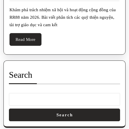
đồng
2026
tại
Khám phá trách nhiệm xã hội và hoạt động cộng đồng của
RR88 năm 2026. Bài viết phân tích các quỹ thiện nguyện,
Nhà
tài trợ giáo dục và cam kết
cái
RR88
Read
Read More
2026
More
Search
Search