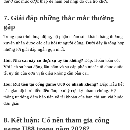
thử ở các mức cược thấp để nắm bắt nhịp độ của trò chơi.
7. Giải đáp những thắc mắc thường
gặp
Trong quá trình hoạt động, bộ phận chăm sóc khách hàng thường
xuyên nhận được các câu hỏi từ người dùng. Dưới đây là tổng hợp
những lời giải đáp ngắn gọn nhất.
Hỏi: Nhà cái này có thực sự uy tín không?
Đáp: Hoàn toàn có.
Với lịch sử hoạt động lâu năm và sự cấp phép từ các tổ chức quốc
tế, uy tín của đơn vị là điều không cần bàn cãi.
Hỏi: Rút tiền tại cổng game U88 có nhanh không?
Đáp: Hầu hết
các giao dịch rút tiền đều được xử lý cực kỳ nhanh chóng. Hệ
thống tự động đảm bảo tiền về tài khoản của bạn chỉ sau vài bước
đơn giản.
8. Kết luận: Có nên tham gia cổng
game U88 trong năm 2026?