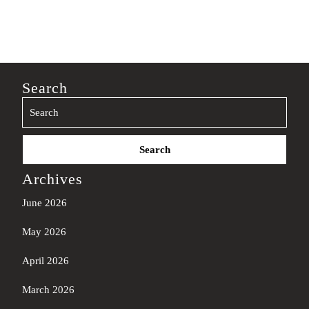
Search
Search
for:
Archives
June 2026
May 2026
April 2026
March 2026