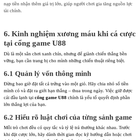
nạp tiền nhận thêm giá trị lớn, giúp người chơi gia tăng nguồn lực
tài chính.
6. Kinh nghiệm xương máu khi cá cược
tại cổng game U88
Dù là một sân chơi xanh chín, nhưng để giành chiến thắng bền
vững, bạn cần trang bị cho mình những chiến thuật riêng biệt.
6.1 Quản lý vốn thông minh
Đừng bao giờ đặt tất cả trứng vào một giỏ. Hãy chia nhỏ số tiền
mình có và đặt ra giới hạn thắng – thua trong ngày. Việc giữ được
cái đầu lạnh tại
cổng game U88
chính là yếu tố quyết định phần
lớn thắng lợi của bạn.
6.2 Hiểu rõ luật chơi của từng sảnh game
Mỗi trò chơi đều có quy tắc và tỷ lệ trả thưởng khác nhau. Trước
khi đặt cược lớn, hãy dành thời gian đọc kỹ hướng dẫn hoặc chơi