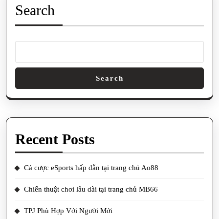
Search
Search
Recent Posts
Cá cược eSports hấp dẫn tại trang chủ Ao88
Chiến thuật chơi lâu dài tại trang chủ MB66
TPJ Phù Hợp Với Người Mới