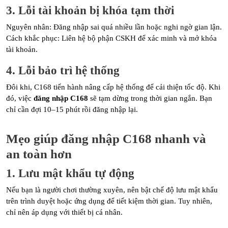
3. Lỗi tài khoản bị khóa tạm thời
Nguyên nhân: Đăng nhập sai quá nhiều lần hoặc nghi ngờ gian lận.
Cách khắc phục: Liên hệ bộ phận CSKH để xác minh và mở khóa
tài khoản.
4. Lỗi bảo trì hệ thống
Đôi khi, C168 tiến hành nâng cấp hệ thống để cải thiện tốc độ. Khi
đó, việc
đăng nhập C168
sẽ tạm dừng trong thời gian ngắn. Bạn
chỉ cần đợi 10–15 phút rồi đăng nhập lại.
Mẹo giúp đăng nhập C168 nhanh và
an toàn hơn
1. Lưu mật khẩu tự động
Nếu bạn là người chơi thường xuyên, nên bật chế độ lưu mật khẩu
trên trình duyệt hoặc ứng dụng để tiết kiệm thời gian. Tuy nhiên,
chỉ nên áp dụng với thiết bị cá nhân.