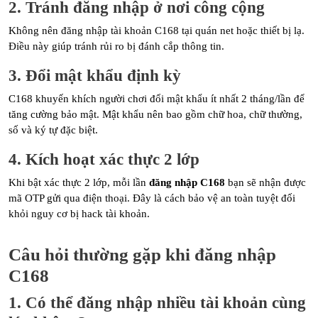
2. Tránh đăng nhập ở nơi công cộng
Không nên đăng nhập tài khoản C168 tại quán net hoặc thiết bị lạ.
Điều này giúp tránh rủi ro bị đánh cắp thông tin.
3. Đổi mật khẩu định kỳ
C168 khuyến khích người chơi đổi mật khẩu ít nhất 2 tháng/lần để
tăng cường bảo mật. Mật khẩu nên bao gồm chữ hoa, chữ thường,
số và ký tự đặc biệt.
4. Kích hoạt xác thực 2 lớp
Khi bật xác thực 2 lớp, mỗi lần
đăng nhập C168
bạn sẽ nhận được
mã OTP gửi qua điện thoại. Đây là cách bảo vệ an toàn tuyệt đối
khỏi nguy cơ bị hack tài khoản.
Câu hỏi thường gặp khi đăng nhập
C168
1. Có thể đăng nhập nhiều tài khoản cùng