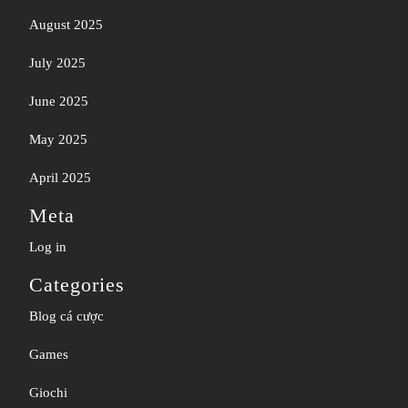
August 2025
July 2025
June 2025
May 2025
April 2025
Meta
Log in
Categories
Blog cá cược
Games
Giochi