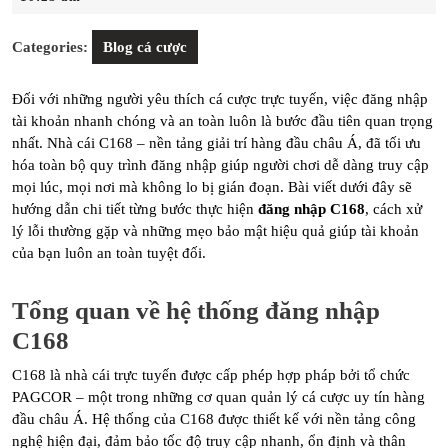
2025
Categories:
Blog cá cược
Đối với những người yêu thích cá cược trực tuyến, việc đăng nhập
tài khoản nhanh chóng và an toàn luôn là bước đầu tiên quan trọng
nhất. Nhà cái C168 – nền tảng giải trí hàng đầu châu Á, đã tối ưu
hóa toàn bộ quy trình đăng nhập giúp người chơi dễ dàng truy cập
mọi lúc, mọi nơi mà không lo bị gián đoạn. Bài viết dưới đây sẽ
hướng dẫn chi tiết từng bước thực hiện
đăng nhập C168
, cách xử
lý lỗi thường gặp và những mẹo bảo mật hiệu quả giúp tài khoản
của bạn luôn an toàn tuyệt đối.
Tổng quan về hệ thống đăng nhập
C168
C168 là nhà cái trực tuyến được cấp phép hợp pháp bởi tổ chức
PAGCOR – một trong những cơ quan quản lý cá cược uy tín hàng
đầu châu Á. Hệ thống của C168 được thiết kế với nền tảng công
nghệ hiện đại, đảm bảo tốc độ truy cập nhanh, ổn định và thân