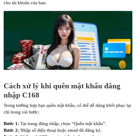
cho tài khoản của bạn.
Cách xử lý khi quên mật khẩu đăng
nhập C168
Trong trường hợp bạn quên mật khẩu, có thể dễ dàng khôi phục lại
chỉ trong vài bước:
Bước 1:
Tại trang đăng nhập, chọn “Quên mật khẩu”.
Bước 2:
Nhập số điện thoại hoặc email đã đăng ký.