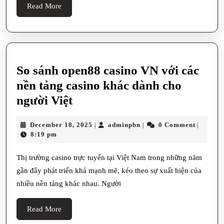
Casi
Read
Read More
F16
More
–
Khá
Phá
So sánh open88 casino VN với các
Nhữ
nền tảng casino khác dành cho
Cái
So
người Việt
Tên
sánh
Làm
December
adminpbn
December 18, 2025
adminpbn
0 Comment
|
|
|
open88
18,
Nên
8:19 pm
casino
2025
Sức
VN
Thị trường casino trực tuyến tại Việt Nam trong những năm
Hút
gần đây phát triển khá mạnh mẽ, kéo theo sự xuất hiện của
với
nhiều nền tảng khác nhau. Người
các
nền
Read
Read More
tảng
More