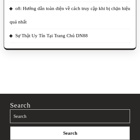
o8: Hướng dẫn toàn diện về cách truy cập khi bị chặn hiệu
quả nhất
Sự Thật Uy Tín Tại Trang Chủ DN88
Search
Search
for: