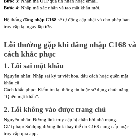
Bước 3:
Nhận mã OTP qua tin nhắn hoặc email.
Bước 4:
Nhập mã xác nhận và tạo mật khẩu mới.
Hệ thống
đăng nhập C168
sẽ tự động cập nhật và cho phép bạn
truy cập lại ngay lập tức.
Lỗi thường gặp khi đăng nhập C168 và
cách khắc phục
1. Lỗi sai mật khẩu
Nguyên nhân: Nhập sai ký tự viết hoa, dấu cách hoặc quên mật
khẩu cũ.
Cách khắc phục: Kiểm tra lại thông tin hoặc sử dụng chức năng
“Quên mật khẩu”.
2. Lỗi không vào được trang chủ
Nguyên nhân: Đường link truy cập bị chặn bởi nhà mạng.
Giải pháp: Sử dụng đường link thay thế do C168 cung cấp hoặc
truy cập qua app.