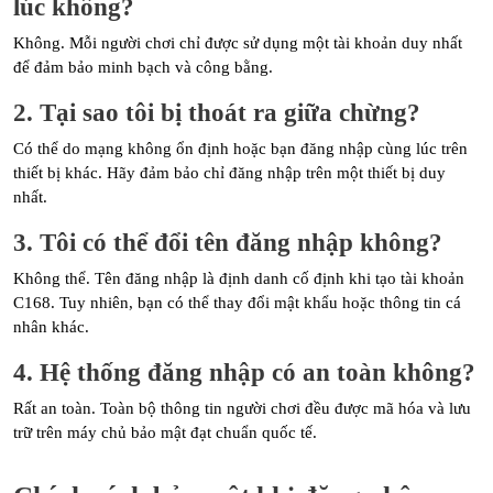
lúc không?
Không. Mỗi người chơi chỉ được sử dụng một tài khoản duy nhất
để đảm bảo minh bạch và công bằng.
2. Tại sao tôi bị thoát ra giữa chừng?
Có thể do mạng không ổn định hoặc bạn đăng nhập cùng lúc trên
thiết bị khác. Hãy đảm bảo chỉ đăng nhập trên một thiết bị duy
nhất.
3. Tôi có thể đổi tên đăng nhập không?
Không thể. Tên đăng nhập là định danh cố định khi tạo tài khoản
C168. Tuy nhiên, bạn có thể thay đổi mật khẩu hoặc thông tin cá
nhân khác.
4. Hệ thống đăng nhập có an toàn không?
Rất an toàn. Toàn bộ thông tin người chơi đều được mã hóa và lưu
trữ trên máy chủ bảo mật đạt chuẩn quốc tế.