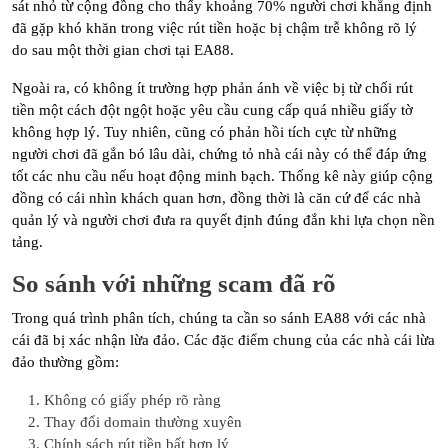
sát nhỏ từ cộng đồng cho thấy khoảng 70% người chơi khẳng định
đã gặp khó khăn trong việc rút tiền hoặc bị chậm trễ không rõ lý
do sau một thời gian chơi tại EA88.
Ngoài ra, có không ít trường hợp phản ánh về việc bị từ chối rút
tiền một cách đột ngột hoặc yêu cầu cung cấp quá nhiều giấy tờ
không hợp lý. Tuy nhiên, cũng có phản hồi tích cực từ những
người chơi đã gắn bó lâu dài, chứng tỏ nhà cái này có thể đáp ứng
tốt các nhu cầu nếu hoạt động minh bạch. Thống kê này giúp cộng
đồng có cái nhìn khách quan hơn, đồng thời là căn cứ để các nhà
quản lý và người chơi đưa ra quyết định đúng đắn khi lựa chọn nền
tảng.
So sánh với những scam đã rõ
Trong quá trình phân tích, chúng ta cần so sánh EA88 với các nhà
cái đã bị xác nhận lừa đảo. Các đặc điểm chung của các nhà cái lừa
đảo thường gồm:
Không có giấy phép rõ ràng
Thay đổi domain thường xuyên
Chính sách rút tiền bất hợp lý