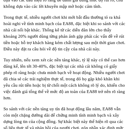
dựa vào các dấu hiệu rõ ràng để đánh giá đúng mức độ rủi ro, chứ
không dựa vào các lời khuyên mập mờ hoặc cảm tính.
Trong thực tế, nhiều người chơi khi mới bắt đầu thường tỏ ra khá
hoài nghi về tính minh bạch của EA88, đặc biệt khi so sánh với các
nhà cái nổi bật khác. Thống kê từ các diễn đàn lớn cho thấy
khoảng 20% người dùng từng phản ánh gặp phải các vấn đề về rút
tiền hoặc hỗ trợ khách hàng kém chất lượng sau một thời gian chơi.
Điều này đặt ra câu hỏi về độ tin cậy của nhà cái này.
Tuy nhiên, nếu xem xét các nền tảng khác, tỷ lệ này có thể cao hơn
đáng kể, lên tới 30-40%, đặc biệt tại các nhà cái không có giấy
phép rõ ràng hoặc chưa minh bạch về hoạt động. Nhiều người chơi
đã chia sẻ các trải nghiệm thực tế, trong đó họ gặp khó khăn khi
yêu cầu rút tiền hoặc bị từ chối một cách không rõ lý do, khiến cho
việc đánh giá tổng thể về mức độ an toàn của EA88 trở nên rõ ràng
hơn.
So sánh với các nền tảng uy tín đã hoạt động lâu năm, EA88 vẫn
còn một chặng đường dài để chứng minh tính minh bạch và xây
dựng lòng tin của cộng đồng. Sự khác biệt này thể hiện rõ qua các
số liệu thực tế và phản hồi của người chơi, góp phần xác định mức