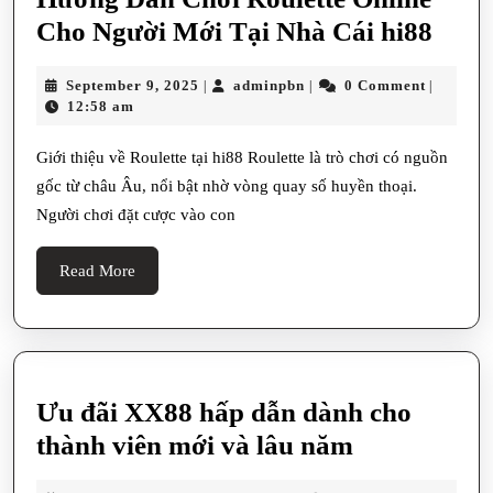
cá
Hướ
Cho Người Mới Tại Nhà Cái hi88
cược
Dẫn
September
adminpbn
September 9, 2025
adminpbn
0 Comment
|
|
|
Chơi
9,
12:58 am
Roul
2025
Onli
Giới thiệu về Roulette tại hi88 Roulette là trò chơi có nguồn
gốc từ châu Âu, nổi bật nhờ vòng quay số huyền thoại.
Cho
Người chơi đặt cược vào con
Ngườ
Mới
Read
Read More
Tại
More
Nhà
Cái
hi88
Ưu đãi XX88 hấp dẫn dành cho
Ưu
thành viên mới và lâu năm
đãi