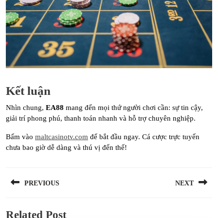
Kết luận
Nhìn chung,
EA88
mang đến mọi thứ người chơi cần: sự tin cậy,
giải trí phong phú, thanh toán nhanh và hỗ trợ chuyên nghiệp.
Bấm vào
maltcasinotv.com
để bắt đầu ngay. Cá cược trực tuyến
chưa bao giờ dễ dàng và thú vị đến thế!
Post
PREVIOUS
NEXT
navigation
Previous
Next
Related Post
post:
post: