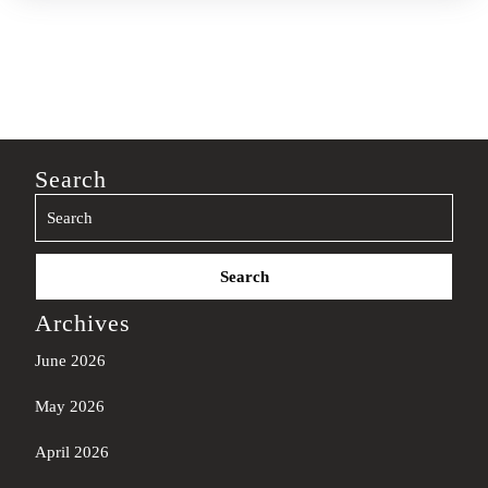
Search
Search
for:
Archives
June 2026
May 2026
April 2026