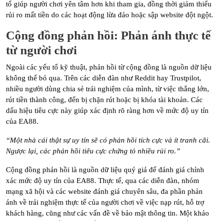
tố giúp người chơi yên tâm hơn khi tham gia, đồng thời giảm thiểu
rủi ro mất tiền do các hoạt động lừa đảo hoặc sập website đột ngột.
Cộng đồng phản hồi: Phản ánh thực tế
từ người chơi
Ngoài các yếu tố kỹ thuật, phản hồi từ cộng đồng là nguồn dữ liệu
không thể bỏ qua. Trên các diễn đàn như Reddit hay Trustpilot,
nhiều người dùng chia sẻ trải nghiệm của mình, từ việc thắng lớn,
rút tiền thành công, đến bị chặn rút hoặc bị khóa tài khoản. Các
dấu hiệu tiêu cực này giúp xác định rõ ràng hơn về mức độ uy tín
của EA88.
“Một nhà cái thật sự uy tín sẽ có phản hồi tích cực và ít tranh cãi.
Ngược lại, các phản hồi tiêu cực chứng tỏ nhiều rủi ro.”
Cộng đồng phản hồi là nguồn dữ liệu quý giá để đánh giá chính
xác mức độ uy tín của EA88. Thực tế, qua các diễn đàn, nhóm
mạng xã hội và các website đánh giá chuyên sâu, đa phần phản
ánh về trải nghiệm thực tế của người chơi về việc nạp rút, hỗ trợ
khách hàng, cũng như các vấn đề về bảo mật thông tin. Một khảo