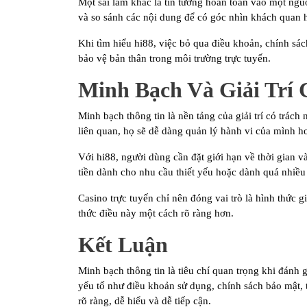
Một sai lầm khác là tin tưởng hoàn toàn vào một ng
và so sánh các nội dung để có góc nhìn khách quan 
Khi tìm hiểu hi88, việc bỏ qua điều khoản, chính s
bảo vệ bản thân trong môi trường trực tuyến.
Minh Bạch Và Giải Trí
Minh bạch thông tin là nền tảng của giải trí có trách
liên quan, họ sẽ dễ dàng quản lý hành vi của mình h
Với hi88, người dùng cần đặt giới hạn về thời gian v
tiền dành cho nhu cầu thiết yếu hoặc dành quá nhiều t
Casino trực tuyến chỉ nên đóng vai trò là hình thức g
thức điều này một cách rõ ràng hơn.
Kết Luận
Minh bạch thông tin là tiêu chí quan trọng khi đánh 
yếu tố như điều khoản sử dụng, chính sách bảo mật, t
rõ ràng, dễ hiểu và dễ tiếp cận.