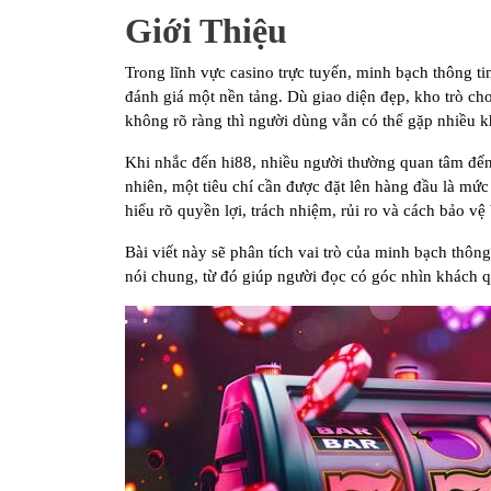
Giới Thiệu
Trong lĩnh vực casino trực tuyến, minh bạch thông t
đánh giá một nền tảng. Dù giao diện đẹp, kho trò chơ
không rõ ràng thì người dùng vẫn có thể gặp nhiều k
Khi nhắc đến hi88, nhiều người thường quan tâm đến c
nhiên, một tiêu chí cần được đặt lên hàng đầu là mứ
hiểu rõ quyền lợi, trách nhiệm, rủi ro và cách bảo vệ 
Bài viết này sẽ phân tích vai trò của minh bạch thông
nói chung, từ đó giúp người đọc có góc nhìn khách q