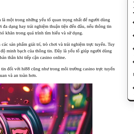
in là một trong những yếu tố quan trọng nhất để người dùng
i đa dạng hay trải nghiệm thuận tiện đến đâu, nếu thông tin
hó khăn trong quá trình tìm hiểu và sử dụng.
ác sản phẩm giải trí, trò chơi và trải nghiệm trực tuyến. Tuy
c độ minh bạch của thông tin. Đây là yếu tố giúp người dùng
bản thân khi tiếp cận casino online.
 tin đối với hi88 cũng như trong môi trường casino trực tuyến
uan và an toàn hơn.