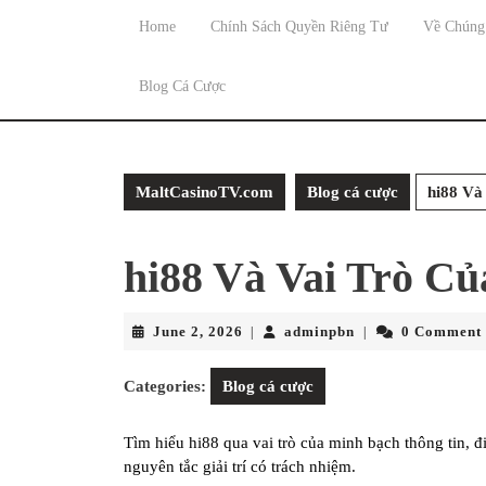
Skip
Home
Chính Sách Quyền Riêng Tư
Về Chúng
to
content
Skip
Blog Cá Cược
to
content
MaltCasinoTV.com
Blog cá cược
hi88 Và
hi88 Và Vai Trò C
June
adminpbn
June 2, 2026
adminpbn
0 Comment
|
|
2,
2026
Categories:
Blog cá cược
Tìm hiểu hi88 qua vai trò của minh bạch thông tin, 
nguyên tắc giải trí có trách nhiệm.