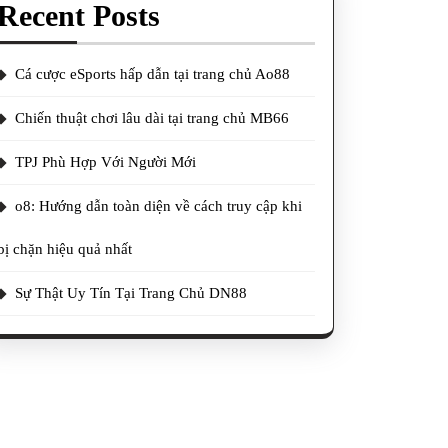
Recent Posts
Cá cược eSports hấp dẫn tại trang chủ Ao88
Chiến thuật chơi lâu dài tại trang chủ MB66
TPJ Phù Hợp Với Người Mới
o8: Hướng dẫn toàn diện về cách truy cập khi
bị chặn hiệu quả nhất
Sự Thật Uy Tín Tại Trang Chủ DN88