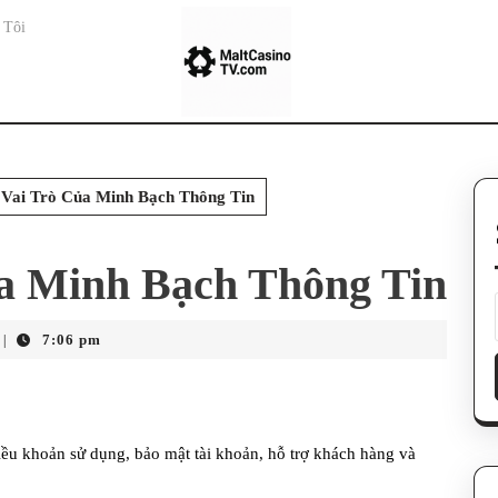
 Tôi
 Vai Trò Của Minh Bạch Thông Tin
ủa Minh Bạch Thông Tin
7:06 pm
|
điều khoản sử dụng, bảo mật tài khoản, hỗ trợ khách hàng và