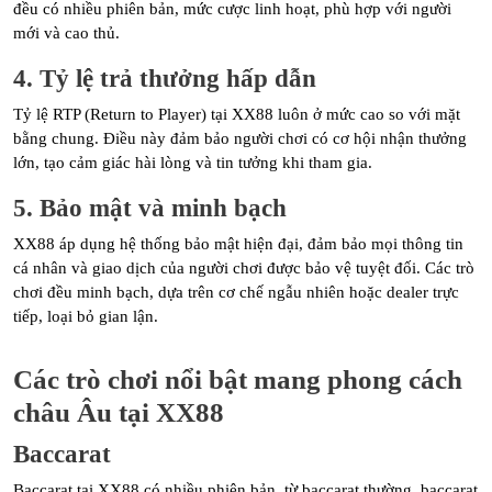
đều có nhiều phiên bản, mức cược linh hoạt, phù hợp với người
mới và cao thủ.
4. Tỷ lệ trả thưởng hấp dẫn
Tỷ lệ RTP (Return to Player) tại XX88 luôn ở mức cao so với mặt
bằng chung. Điều này đảm bảo người chơi có cơ hội nhận thưởng
lớn, tạo cảm giác hài lòng và tin tưởng khi tham gia.
5. Bảo mật và minh bạch
XX88 áp dụng hệ thống bảo mật hiện đại, đảm bảo mọi thông tin
cá nhân và giao dịch của người chơi được bảo vệ tuyệt đối. Các trò
chơi đều minh bạch, dựa trên cơ chế ngẫu nhiên hoặc dealer trực
tiếp, loại bỏ gian lận.
Các trò chơi nổi bật mang phong cách
châu Âu tại XX88
Baccarat
Baccarat tại XX88 có nhiều phiên bản, từ baccarat thường, baccarat