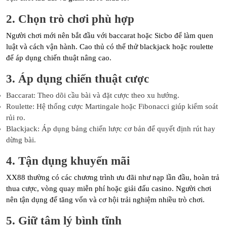
2. Chọn trò chơi phù hợp
Người chơi mới nên bắt đầu với baccarat hoặc Sicbo để làm quen
luật và cách vận hành. Cao thủ có thể thử blackjack hoặc roulette
để áp dụng chiến thuật nâng cao.
3. Áp dụng chiến thuật cược
Baccarat: Theo dõi cầu bài và đặt cược theo xu hướng.
Roulette: Hệ thống cược Martingale hoặc Fibonacci giúp kiểm soát
rủi ro.
Blackjack: Áp dụng bảng chiến lược cơ bản để quyết định rút hay
dừng bài.
4. Tận dụng khuyến mãi
XX88 thường có các chương trình ưu đãi như nạp lần đầu, hoàn trả
thua cược, vòng quay miễn phí hoặc giải đấu casino. Người chơi
nên tận dụng để tăng vốn và cơ hội trải nghiệm nhiều trò chơi.
5. Giữ tâm lý bình tĩnh