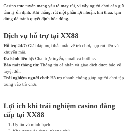
Casino trực tuyến mang yếu tố may rủi, vì vậy người chơi cần giữ
tâm lý ổn định. Khi thắng, rút một phần lợi nhuận; khi thua, tạm
dừng để tránh quyết định bốc đồng.
Dịch vụ hỗ trợ tại XX88
Hỗ trợ 24/7
: Giải đáp mọi thắc mắc về trò chơi, nạp rút tiền và
khuyến mãi.
Đa kênh liên hệ
: Chat trực tuyến, email và hotline.
Bảo mật thông tin
: Thông tin cá nhân và giao dịch được bảo vệ
tuyệt đối.
Trải nghiệm người chơi
: Hỗ trợ nhanh chóng giúp người chơi tập
trung vào trò chơi.
Lợi ích khi trải nghiệm casino đẳng
cấp tại XX88
Uy tín và minh bạch
Kho game đa dạng, phong phú