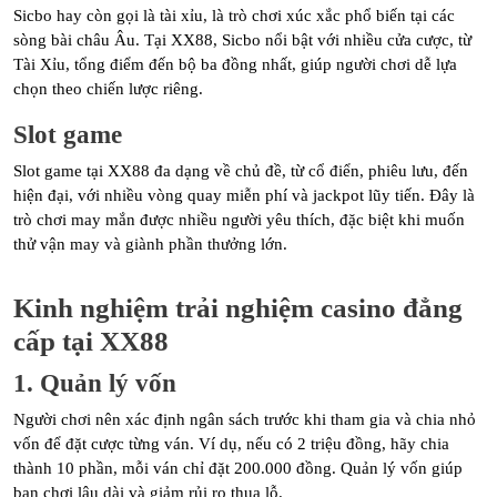
Sicbo hay còn gọi là tài xỉu, là trò chơi xúc xắc phổ biến tại các
sòng bài châu Âu. Tại XX88, Sicbo nổi bật với nhiều cửa cược, từ
Tài Xỉu, tổng điểm đến bộ ba đồng nhất, giúp người chơi dễ lựa
chọn theo chiến lược riêng.
Slot game
Slot game tại XX88 đa dạng về chủ đề, từ cổ điển, phiêu lưu, đến
hiện đại, với nhiều vòng quay miễn phí và jackpot lũy tiến. Đây là
trò chơi may mắn được nhiều người yêu thích, đặc biệt khi muốn
thử vận may và giành phần thưởng lớn.
Kinh nghiệm trải nghiệm casino đẳng
cấp tại XX88
1. Quản lý vốn
Người chơi nên xác định ngân sách trước khi tham gia và chia nhỏ
vốn để đặt cược từng ván. Ví dụ, nếu có 2 triệu đồng, hãy chia
thành 10 phần, mỗi ván chỉ đặt 200.000 đồng. Quản lý vốn giúp
bạn chơi lâu dài và giảm rủi ro thua lỗ.