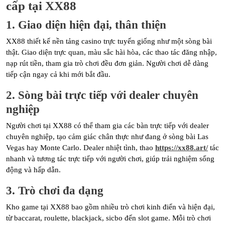
cấp tại XX88
1. Giao diện hiện đại, thân thiện
XX88 thiết kế nền tảng casino trực tuyến giống như một sòng bài
thật. Giao diện trực quan, màu sắc hài hòa, các thao tác đăng nhập,
nạp rút tiền, tham gia trò chơi đều đơn giản. Người chơi dễ dàng
tiếp cận ngay cả khi mới bắt đầu.
2. Sòng bài trực tiếp với dealer chuyên
nghiệp
Người chơi tại XX88 có thể tham gia các bàn trực tiếp với dealer
chuyên nghiệp, tạo cảm giác chân thực như đang ở sòng bài Las
Vegas hay Monte Carlo. Dealer nhiệt tình, thao
https://xx88.art/
tác
nhanh và tương tác trực tiếp với người chơi, giúp trải nghiệm sống
động và hấp dẫn.
3. Trò chơi đa dạng
Kho game tại XX88 bao gồm nhiều trò chơi kinh điển và hiện đại,
từ baccarat, roulette, blackjack, sicbo đến slot game. Mỗi trò chơi