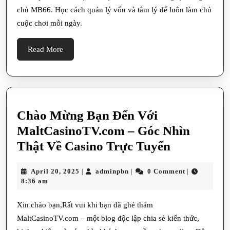
chủ MB66. Học cách quản lý vốn và tâm lý để luôn làm chủ
tại
cuộc chơi mỗi ngày.
trang
chủ
Read
Read More
MB66
More
Chào Mừng Bạn Đến Với
MaltCasinoTV.com – Góc Nhìn
Chào
Thật Về Casino Trực Tuyến
Mừng
April
adminpbn
April 20, 2025
adminpbn
0 Comment
|
|
|
Bạn
20,
8:36 am
Đến
2025
Với
Xin chào bạn,Rất vui khi bạn đã ghé thăm
MaltCasinoTV.com – một blog độc lập chia sẻ kiến thức,
MaltCasi