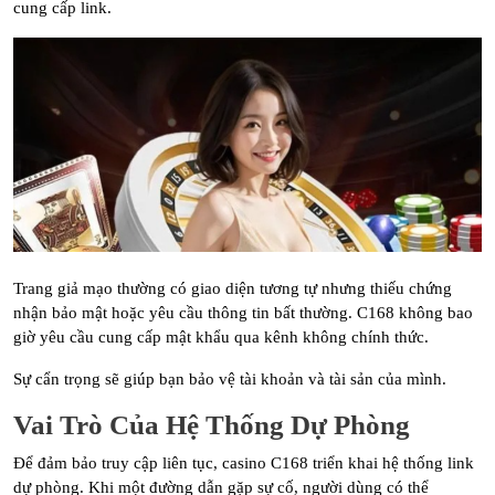
cung cấp link.
Trang giả mạo thường có giao diện tương tự nhưng thiếu chứng
nhận bảo mật hoặc yêu cầu thông tin bất thường. C168 không bao
giờ yêu cầu cung cấp mật khẩu qua kênh không chính thức.
Sự cẩn trọng sẽ giúp bạn bảo vệ tài khoản và tài sản của mình.
Vai Trò Của Hệ Thống Dự Phòng
Để đảm bảo truy cập liên tục, casino C168 triển khai hệ thống link
dự phòng. Khi một đường dẫn gặp sự cố, người dùng có thể