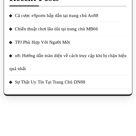
Cá cược eSports hấp dẫn tại trang chủ Ao88
Chiến thuật chơi lâu dài tại trang chủ MB66
TPJ Phù Hợp Với Người Mới
o8: Hướng dẫn toàn diện về cách truy cập khi bị chặn hiệu
quả nhất
Sự Thật Uy Tín Tại Trang Chủ DN88