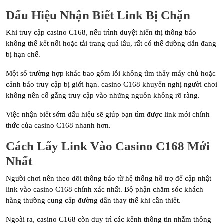
Dấu Hiệu Nhận Biết Link Bị Chặn
Khi truy cập casino C168, nếu trình duyệt hiển thị thông báo
không thể kết nối hoặc tải trang quá lâu, rất có thể đường dẫn đang
bị hạn chế.
Một số trường hợp khác bao gồm lỗi không tìm thấy máy chủ hoặc
cảnh báo truy cập bị giới hạn. casino C168 khuyến nghị người chơi
không nên cố gắng truy cập vào những nguồn không rõ ràng.
Việc nhận biết sớm dấu hiệu sẽ giúp bạn tìm được link mới chính
thức của casino C168 nhanh hơn.
Cách Lấy Link Vào Casino C168 Mới
Nhất
Người chơi nên theo dõi thông báo từ hệ thống hỗ trợ để cập nhật
link vào casino C168 chính xác nhất. Bộ phận chăm sóc khách
hàng thường cung cấp đường dẫn thay thế khi cần thiết.
Ngoài ra, casino C168 còn duy trì các kênh thông tin nhằm thông