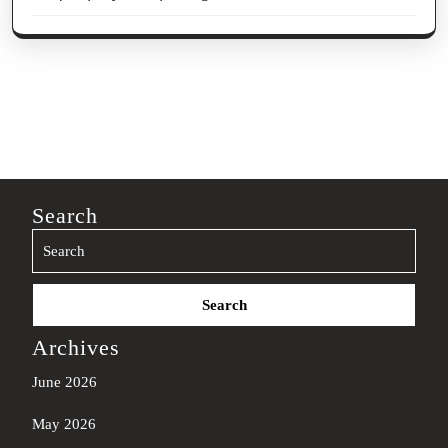
Search
Search
for:
Archives
June 2026
May 2026