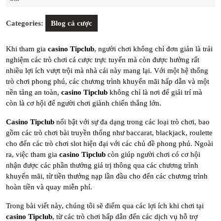
2026
Categories:
Blog cá cược
Khi tham gia
casino Tipclub
, người chơi không chỉ đơn giản là trải
nghiệm các trò chơi cá cược trực tuyến mà còn được hưởng rất
nhiều lợi ích vượt trội mà nhà cái này mang lại. Với một hệ thống
trò chơi phong phú, các chương trình khuyến mãi hấp dẫn và một
nền tảng an toàn,
casino Tipclub
không chỉ là nơi để giải trí mà
còn là cơ hội để người chơi giành chiến thắng lớn.
Casino Tipclub
nổi bật với sự đa dạng trong các loại trò chơi, bao
gồm các trò chơi bài truyền thống như baccarat, blackjack, roulette
cho đến các trò chơi slot hiện đại với các chủ đề phong phú. Ngoài
ra, việc tham gia
casino Tipclub
còn giúp người chơi có cơ hội
nhận được các phần thưởng giá trị thông qua các chương trình
khuyến mãi, từ tiền thưởng nạp lần đầu cho đến các chương trình
hoàn tiền và quay miễn phí.
Trong bài viết này, chúng tôi sẽ điểm qua các lợi ích khi chơi tại
casino Tipclub
, từ các trò chơi hấp dẫn đến các dịch vụ hỗ trợ