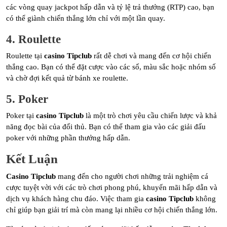
các vòng quay jackpot hấp dẫn và tỷ lệ trả thưởng (RTP) cao, bạn
có thể giành chiến thắng lớn chỉ với một lần quay.
4. Roulette
Roulette tại
casino Tipclub
rất dễ chơi và mang đến cơ hội chiến
thắng cao. Bạn có thể đặt cược vào các số, màu sắc hoặc nhóm số
và chờ đợi kết quả từ bánh xe roulette.
5. Poker
Poker tại
casino Tipclub
là một trò chơi yêu cầu chiến lược và khả
năng đọc bài của đối thủ. Bạn có thể tham gia vào các giải đấu
poker với những phần thưởng hấp dẫn.
Kết Luận
Casino Tipclub
mang đến cho người chơi những trải nghiệm cá
cược tuyệt vời với các trò chơi phong phú, khuyến mãi hấp dẫn và
dịch vụ khách hàng chu đáo. Việc tham gia
casino Tipclub
không
chỉ giúp bạn giải trí mà còn mang lại nhiều cơ hội chiến thắng lớn.