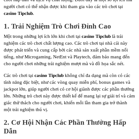
người chơi có thể nhận được khi tham gia vào các trò chơi tại
casino Tipclub
.
1. Trải Nghiệm Trò Chơi Đỉnh Cao
Một trong những lợi ích lớn khi chơi tại
casino Tipclub
là trải
nghiệm các trò chơi chất lượng cao. Các trò chơi tại nhà cái này
được phát triển và cung cấp bởi các nhà sản xuất phần mềm nổi
tiếng, như Microgaming, NetEnt và Playtech, đảm bảo mang đến
cho người chơi những trải nghiệm mượt mà và đồ họa sắc nét.
Các trò chơi tại
casino Tipclub
không chỉ đa dạng mà còn có các
tính năng đặc biệt, như các vòng quay miễn phí, bonus games và
jackpot lớn, giúp người chơi có cơ hội giành được các phần thưởng
lớn. Những trò chơi này được thiết kế để mang lại sự giải trí và cảm
giác thử thách cho người chơi, khiến mỗi lần tham gia trở thành
một trải nghiệm thú vị.
2. Cơ Hội Nhận Các Phần Thưởng Hấp
Dẫn