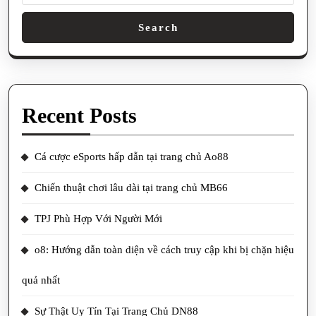
Search
Recent Posts
Cá cược eSports hấp dẫn tại trang chủ Ao88
Chiến thuật chơi lâu dài tại trang chủ MB66
TPJ Phù Hợp Với Người Mới
o8: Hướng dẫn toàn diện về cách truy cập khi bị chặn hiệu
quả nhất
Sự Thật Uy Tín Tại Trang Chủ DN88