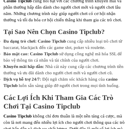
Casino Tipclub
cũng nổi bật với các chương trình khuyến mãi và
phần thưởng hấp dẫn dành cho người chơi mới và người chơi lâu
năm. Những chương trình này giúp người chơi có cơ hội nhận
thưởng và tối đa hóa cơ hội chiến thắng khi tham gia các trò chơi.
Tại Sao Nên Chọn Casino Tipclub?
Đa dạng trò chơi:
Casino Tipclub
cung cấp nhiều loại trò chơi từ
baccarat, blackjack đến các game slot, poker và roulette.
Bảo mật cao:
Casino Tipclub
sử dụng công nghệ mã hóa SSL để
bảo vệ thông tin cá nhân và tài chính của người chơi.
Khuyến mãi hấp dẫn:
Nhà cái này cung cấp các chương trình tiền
thưởng và ưu đãi dành cho người chơi mới và người chơi cũ.
Dịch vụ hỗ trợ 24/7:
Đội ngũ chăm sóc khách hàng của
casino
Tipclub
luôn sẵn sàng giúp đỡ người chơi trong mọi tình huống.
Các Lợi Ích Khi Tham Gia Các Trò
Chơi Tại Casino Tipclub
Casino Tipclub
không chỉ đơn thuần là một nền tảng cá cược, mà
còn là nơi mang đến nhiều lợi ích cho người chơi thông qua các trò
chơi hấp dẫn và dịch vụ chất lượng. Dưới đây là một số lợi ích mà