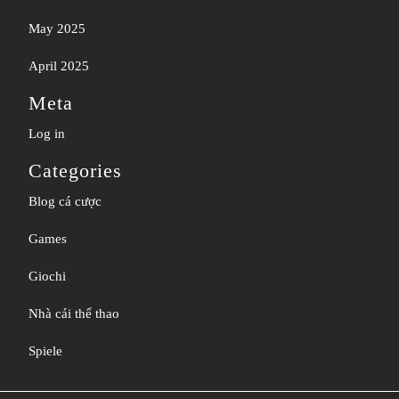
May 2025
April 2025
Meta
Log in
Categories
Blog cá cược
Games
Giochi
Nhà cái thể thao
Spiele