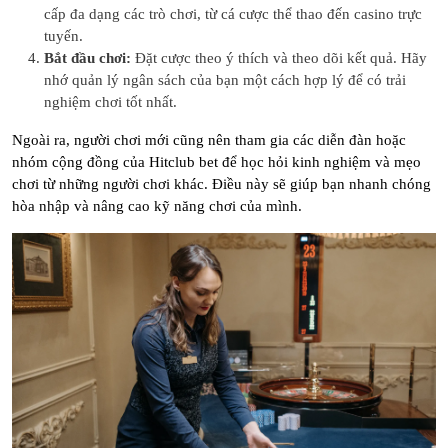
cấp đa dạng các trò chơi, từ cá cược thể thao đến casino trực
tuyến.
Bắt đầu chơi:
Đặt cược theo ý thích và theo dõi kết quả. Hãy
nhớ quản lý ngân sách của bạn một cách hợp lý để có trải
nghiệm chơi tốt nhất.
Ngoài ra, người chơi mới cũng nên tham gia các diễn đàn hoặc
nhóm cộng đồng của Hitclub bet để học hỏi kinh nghiệm và mẹo
chơi từ những người chơi khác. Điều này sẽ giúp bạn nhanh chóng
hòa nhập và nâng cao kỹ năng chơi của mình.