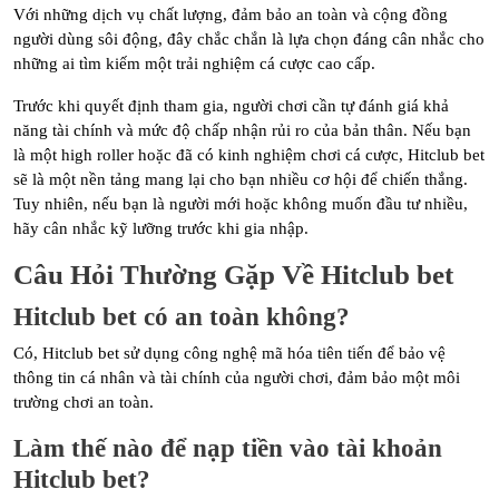
Với những dịch vụ chất lượng, đảm bảo an toàn và cộng đồng
người dùng sôi động, đây chắc chắn là lựa chọn đáng cân nhắc cho
những ai tìm kiếm một trải nghiệm cá cược cao cấp.
Trước khi quyết định tham gia, người chơi cần tự đánh giá khả
năng tài chính và mức độ chấp nhận rủi ro của bản thân. Nếu bạn
là một high roller hoặc đã có kinh nghiệm chơi cá cược, Hitclub bet
sẽ là một nền tảng mang lại cho bạn nhiều cơ hội để chiến thắng.
Tuy nhiên, nếu bạn là người mới hoặc không muốn đầu tư nhiều,
hãy cân nhắc kỹ lưỡng trước khi gia nhập.
Câu Hỏi Thường Gặp Về Hitclub bet
Hitclub bet có an toàn không?
Có, Hitclub bet sử dụng công nghệ mã hóa tiên tiến để bảo vệ
thông tin cá nhân và tài chính của người chơi, đảm bảo một môi
trường chơi an toàn.
Làm thế nào để nạp tiền vào tài khoản
Hitclub bet?