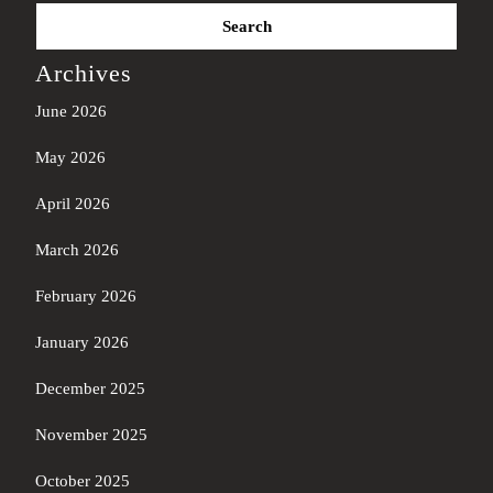
Search
for:
Archives
June 2026
May 2026
April 2026
March 2026
February 2026
January 2026
December 2025
November 2025
October 2025