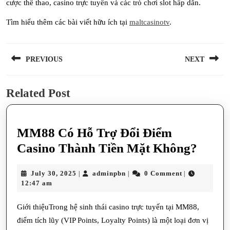
cược thể thao, casino trực tuyến và các trò chơi slot hấp dẫn.
Tìm hiểu thêm các bài viết hữu ích tại
maltcasinotv
.
Post
PREVIOUS
NEXT
navigation
Previous
Next
Related Post
post:
post:
MM88 Có Hỗ Trợ Đổi Điểm
MM8
Casino Thành Tiền Mặt Không?
Có
July
adminpbn
July 30, 2025
adminpbn
0 Comment
|
|
|
Hỗ
30,
12:47 am
Trợ
2025
Đổi
Giới thiệuTrong hệ sinh thái casino trực tuyến tại MM88,
điểm tích lũy (VIP Points, Loyalty Points) là một loại đơn vị
Điểm