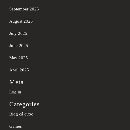
September 2025
August 2025
July 2025
June 2025
May 2025
April 2025
Meta
Log in
Categories
Blog cá cược
Games