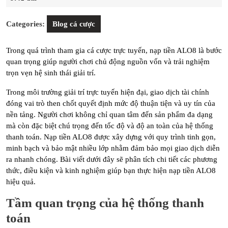
2026
Categories:
Blog cá cược
Trong quá trình tham gia cá cược trực tuyến, nạp tiền ALO8 là bước
quan trọng giúp người chơi chủ động nguồn vốn và trải nghiệm
trọn vẹn hệ sinh thái giải trí.
Trong môi trường giải trí trực tuyến hiện đại, giao dịch tài chính
đóng vai trò then chốt quyết định mức độ thuận tiện và uy tín của
nền tảng. Người chơi không chỉ quan tâm đến sản phẩm đa dạng
mà còn đặc biệt chú trọng đến tốc độ và độ an toàn của hệ thống
thanh toán. Nạp tiền ALO8 được xây dựng với quy trình tinh gọn,
minh bạch và bảo mật nhiều lớp nhằm đảm bảo mọi giao dịch diễn
ra nhanh chóng. Bài viết dưới đây sẽ phân tích chi tiết các phương
thức, điều kiện và kinh nghiệm giúp bạn thực hiện nạp tiền ALO8
hiệu quả.
Tầm quan trọng của hệ thống thanh
toán