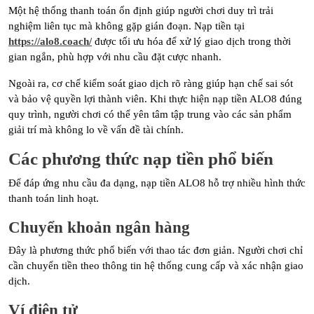
Một hệ thống thanh toán ổn định giúp người chơi duy trì trải
nghiệm liên tục mà không gặp gián đoạn. Nạp tiền tại
https://alo8.coach/
được tối ưu hóa để xử lý giao dịch trong thời
gian ngắn, phù hợp với nhu cầu đặt cược nhanh.
Ngoài ra, cơ chế kiểm soát giao dịch rõ ràng giúp hạn chế sai sót
và bảo vệ quyền lợi thành viên. Khi thực hiện nạp tiền ALO8 đúng
quy trình, người chơi có thể yên tâm tập trung vào các sản phẩm
giải trí mà không lo về vấn đề tài chính.
Các phương thức nạp tiền phổ biến
Để đáp ứng nhu cầu đa dạng, nạp tiền ALO8 hỗ trợ nhiều hình thức
thanh toán linh hoạt.
Chuyển khoản ngân hàng
Đây là phương thức phổ biến với thao tác đơn giản. Người chơi chỉ
cần chuyển tiền theo thông tin hệ thống cung cấp và xác nhận giao
dịch.
Ví điện tử