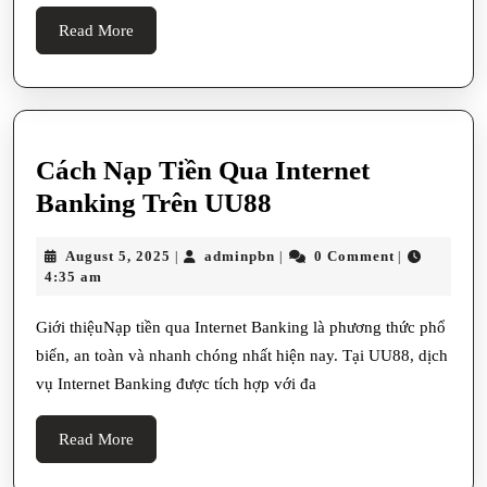
Tại
Read
Read More
8kbet
More
Cách Nạp Tiền Qua Internet
Cách
Banking Trên UU88
Nạp
August
adminpbn
August 5, 2025
adminpbn
0 Comment
|
|
|
Tiền
5,
4:35 am
Qua
2025
Internet
Giới thiệuNạp tiền qua Internet Banking là phương thức phổ
biến, an toàn và nhanh chóng nhất hiện nay. Tại UU88, dịch
Banking
vụ Internet Banking được tích hợp với đa
Trên
UU88
Read
Read More
More