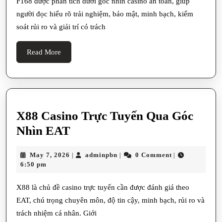
Nghiệm
F168 được phân tích dưới góc nhìn casino an toàn, giúp
người đọc hiểu rõ trải nghiệm, bảo mật, minh bạch, kiểm
Casino
soát rủi ro và giải trí có trách
An
Toàn
Read
Read More
More
X88 Casino Trực Tuyến Qua Góc
X88
Nhìn EAT
Casino
May
adminpbn
May 7, 2026
adminpbn
0 Comment
|
|
|
Trực
7,
6:50 pm
Tuyến
2026
Qua
X88 là chủ đề casino trực tuyến cần được đánh giá theo
EAT, chú trọng chuyên môn, độ tin cậy, minh bạch, rủi ro và
Góc
trách nhiệm cá nhân. Giới
Nhìn