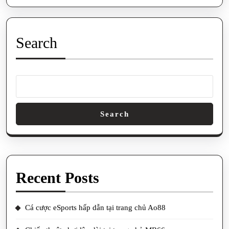
Search
Search
Recent Posts
Cá cược eSports hấp dẫn tại trang chủ Ao88