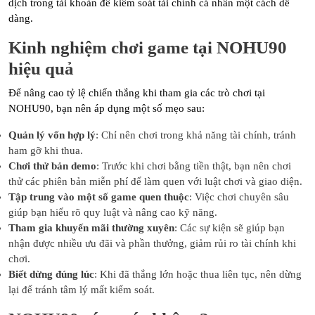
dịch trong tài khoản để kiểm soát tài chính cá nhân một cách dễ
dàng.
Kinh nghiệm chơi game tại NOHU90
hiệu quả
Để nâng cao tỷ lệ chiến thắng khi tham gia các trò chơi tại
NOHU90, bạn nên áp dụng một số mẹo sau:
Quản lý vốn hợp lý
: Chỉ nên chơi trong khả năng tài chính, tránh
ham gỡ khi thua.
Chơi thử bản demo
: Trước khi chơi bằng tiền thật, bạn nên chơi
thử các phiên bản miễn phí để làm quen với luật chơi và giao diện.
Tập trung vào một số game quen thuộc
: Việc chơi chuyên sâu
giúp bạn hiểu rõ quy luật và nâng cao kỹ năng.
Tham gia khuyến mãi thường xuyên
: Các sự kiện sẽ giúp bạn
nhận được nhiều ưu đãi và phần thưởng, giảm rủi ro tài chính khi
chơi.
Biết dừng đúng lúc
: Khi đã thắng lớn hoặc thua liên tục, nên dừng
lại để tránh tâm lý mất kiểm soát.