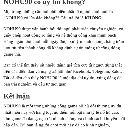
NOHU90 có uy tín không?
Một trong những câu hỏi phổ biến nhất từ người chơi mới là:
“NOHU90 có lừa đảo không?” Câu trả lời là
KHÔNG
.
NOHU90 được vận hành bởi đội ngũ phát triển chuyên nghiệp, có
giấy phép hoạt động rõ ràng và hệ thống công khai minh bạch.
Hàng ngàn lượt chơi mỗi ngày được xử lý nhanh chóng, hàng trăm
lượt rút tiền thành công đã khẳng định sự tin tưởng từ cộng đồng
game thủ.
Bạn có thể tìm thấy rất nhiều đánh giá tích cực từ người dùng thật
trên các diễn đàn và mạng xã hội như Facebook, Telegram, Zalo…
Tất cả đều cho thấy NOHU90 là một địa chỉ uy tín, xứng đáng để
bạn trải nghiệm và đầu tư thời gian.
Kết luận
NOHU90 là một trong những cổng game nổ hũ đổi thưởng uy tín
nhất hiện nay với hàng loạt ưu điểm nổi bật như tỷ lệ nổ hũ cao,
kho game đa dạng, nạp rút nhanh chóng và chính sách khuyến mãi
hấp dẫn. Dù bạn là người chơi mới hay đã có kinh nghiệm,