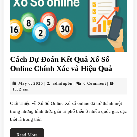
Cách Dự Đoán Kết Quả Xổ Số
Cách
Online Chính Xác và Hiệu Quả
Dự
May
adminpbn
May 6, 2025
adminpbn
0 Comment
|
|
|
Đoán
6,
1:52 am
Kết
2025
Quả
Giới Thiệu về Xổ Số Online Xổ số online đã trở thành một
trong những hình thức giải trí phổ biến ở nhiều quốc gia, đặc
Xổ
biệt là trong thời
Số
Online
Read
Read More