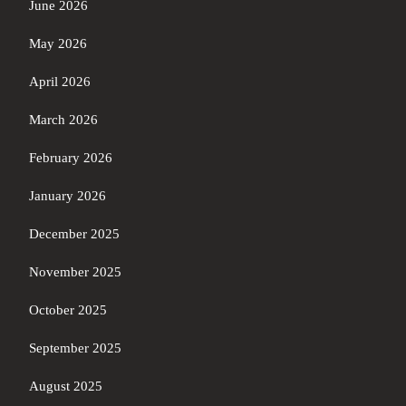
June 2026
May 2026
April 2026
March 2026
February 2026
January 2026
December 2025
November 2025
October 2025
September 2025
August 2025