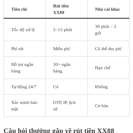
Rút tiền
Tiêu chí
Nhà cái khác
XX88
30 phút – 2
Tốc độ xử lý
5–15 phút
giờ
Phí rút
Miễn phí
Có thể thu phí
Hỗ trợ ngân
30+ ngân
Hạn chế
hàng
hàng
Tự động 24/7
Có
Không
Xác minh bảo
OTP, IP, lịch
Cơ bản
mật
sử
Câu hỏi thường gặp về rút tiền XX88