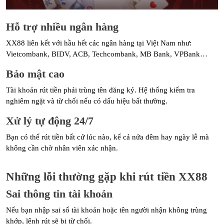
Hỗ trợ nhiều ngân hàng
XX88 liên kết với hầu hết các ngân hàng tại Việt Nam như:
Vietcombank, BIDV, ACB, Techcombank, MB Bank, VPBank…
Bảo mật cao
Tài khoản rút tiền phải trùng tên đăng ký. Hệ thống kiểm tra
nghiêm ngặt và từ chối nếu có dấu hiệu bất thường.
Xử lý tự động 24/7
Bạn có thể rút tiền bất cứ lúc nào, kể cả nửa đêm hay ngày lễ mà
không cần chờ nhân viên xác nhận.
Những lỗi thường gặp khi rút tiền XX88
Sai thông tin tài khoản
Nếu bạn nhập sai số tài khoản hoặc tên người nhận không trùng
khớp, lệnh rút sẽ bị từ chối.