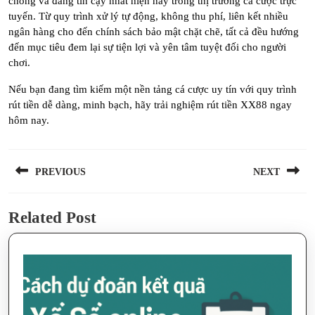
chóng và đáng tin cậy nhất hiện nay trong thị trường cá cược trực
tuyến. Từ quy trình xử lý tự động, không thu phí, liên kết nhiều
ngân hàng cho đến chính sách bảo mật chặt chẽ, tất cả đều hướng
đến mục tiêu đem lại sự tiện lợi và yên tâm tuyệt đối cho người
chơi.
Nếu bạn đang tìm kiếm một nền tảng cá cược uy tín với quy trình
rút tiền dễ dàng, minh bạch, hãy trải nghiệm rút tiền XX88 ngay
hôm nay.
Post
PREVIOUS
NEXT
navigation
Previous
Next
Related Post
post:
post: