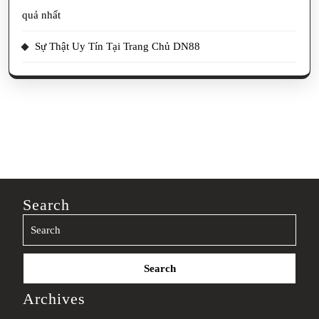
quả nhất
Sự Thật Uy Tín Tại Trang Chủ DN88
Search
Search
for:
Archives