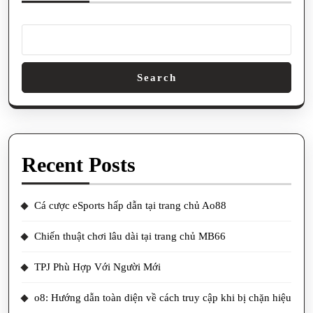
Search
Recent Posts
Cá cược eSports hấp dẫn tại trang chủ Ao88
Chiến thuật chơi lâu dài tại trang chủ MB66
TPJ Phù Hợp Với Người Mới
o8: Hướng dẫn toàn diện về cách truy cập khi bị chặn hiệu