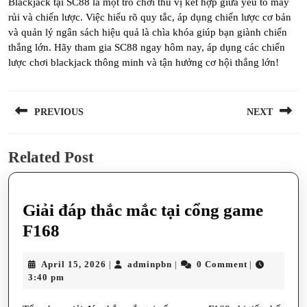
Blackjack tại SC88 là một trò chơi thú vị kết hợp giữa yếu tố may
rủi và chiến lược. Việc hiểu rõ quy tắc, áp dụng chiến lược cơ bản
và quản lý ngân sách hiệu quả là chìa khóa giúp bạn giành chiến
thắng lớn. Hãy tham gia SC88 ngay hôm nay, áp dụng các chiến
lược chơi blackjack thông minh và tận hưởng cơ hội thắng lớn!
Post
PREVIOUS
NEXT
navigation
Previous
Next
Related Post
post:
post:
Giải đáp thắc mắc tại cổng game
Giải
F168
đáp
April
adminpbn
April 15, 2026
adminpbn
0 Comment
|
|
|
thắc
15,
3:40 pm
mắc
2026