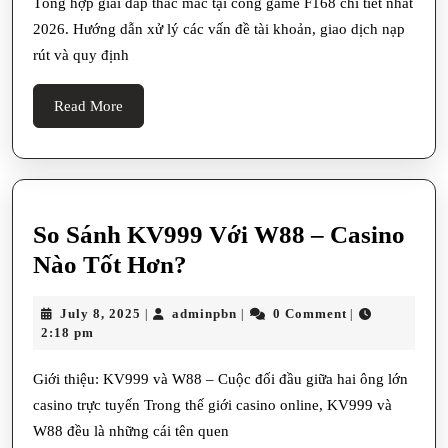
tại
Tổng hợp giải đáp thắc mắc tại cổng game F168 chi tiết nhất
2026. Hướng dẫn xử lý các vấn đề tài khoản, giao dịch nạp
cổng
rút và quy định
game
F168
Read
Read More
More
So Sánh KV999 Với W88 – Casino
So
Nào Tốt Hơn?
Sánh
July
adminpbn
July 8, 2025
adminpbn
0 Comment
|
|
|
KV999
8,
2:18 pm
Với
2025
W88
Giới thiệu: KV999 và W88 – Cuộc đối đầu giữa hai ông lớn
casino trực tuyến Trong thế giới casino online, KV999 và
–
W88 đều là những cái tên quen
Casino