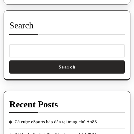
Search
Search
Recent Posts
Cá cược eSports hấp dẫn tại trang chủ Ao88