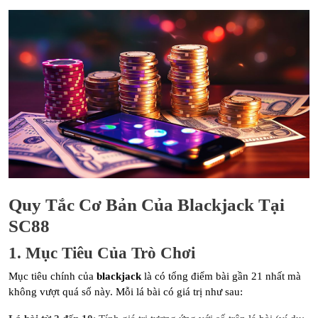
Quy Tắc Cơ Bản Của Blackjack Tại
SC88
1.
Mục Tiêu Của Trò Chơi
Mục tiêu chính của
blackjack
là có tổng điểm bài gần 21 nhất mà
không vượt quá số này. Mỗi lá bài có giá trị như sau: