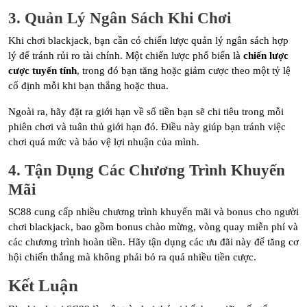
3.
Quản Lý Ngân Sách Khi Chơi
Khi chơi blackjack, bạn cần có chiến lược quản lý ngân sách hợp
lý để tránh rủi ro tài chính. Một chiến lược phổ biến là
chiến lược
cược tuyến tính
, trong đó bạn tăng hoặc giảm cược theo một tỷ lệ
cố định mỗi khi bạn thắng hoặc thua.
Ngoài ra, hãy đặt ra giới hạn về số tiền bạn sẽ chi tiêu trong mỗi
phiên chơi và tuân thủ giới hạn đó. Điều này giúp bạn tránh việc
chơi quá mức và bảo vệ lợi nhuận của mình.
4.
Tận Dụng Các Chương Trình Khuyến
Mãi
SC88 cung cấp nhiều chương trình khuyến mãi và bonus cho người
chơi blackjack, bao gồm bonus chào mừng, vòng quay miễn phí và
các chương trình hoàn tiền. Hãy tận dụng các ưu đãi này để tăng cơ
hội chiến thắng mà không phải bỏ ra quá nhiều tiền cược.
Kết Luận