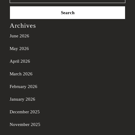
Search
for:
Archives
June 2026
May 2026
April 2026
March 2026
February 2026
January 2026
December 2025
November 2025