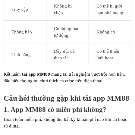
Không bị
Có thể bị giới
Truy cập
chặn
hạn nhà mạng
Có thông báo
Thông báo
Không có
tự động
Đầy đủ, dễ
Có thể thiếu
Tính năng
thao tác
linh hoạt
Kết luận:
tải app MM88
mang lại trải nghiệm vượt trội hơn hẳn,
đặc biệt cho người chơi thích cá cược trên điện thoại.
Câu hỏi thường gặp khi tải app MM88
1. App MM88 có miễn phí không?
Hoàn toàn miễn phí, không thu bất kỳ khoản phí nào khi tải hoặc
sử dụng.