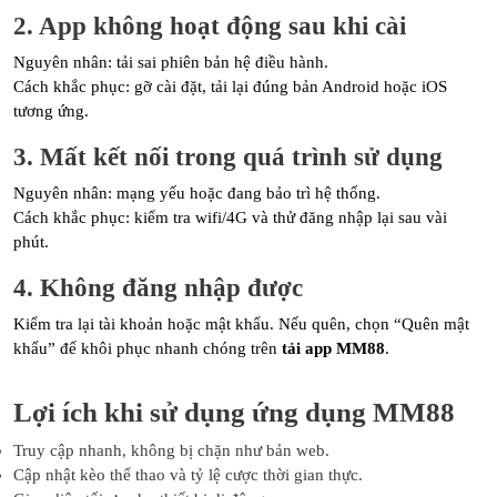
2. App không hoạt động sau khi cài
Nguyên nhân: tải sai phiên bản hệ điều hành.
Cách khắc phục: gỡ cài đặt, tải lại đúng bản Android hoặc iOS
tương ứng.
3. Mất kết nối trong quá trình sử dụng
Nguyên nhân: mạng yếu hoặc đang bảo trì hệ thống.
Cách khắc phục: kiểm tra wifi/4G và thử đăng nhập lại sau vài
phút.
4. Không đăng nhập được
Kiểm tra lại tài khoản hoặc mật khẩu. Nếu quên, chọn “Quên mật
khẩu” để khôi phục nhanh chóng trên
tải app MM88
.
Lợi ích khi sử dụng ứng dụng MM88
Truy cập nhanh, không bị chặn như bản web.
Cập nhật kèo thể thao và tỷ lệ cược thời gian thực.