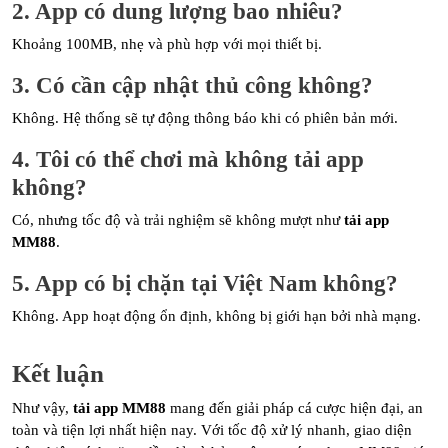
2. App có dung lượng bao nhiêu?
Khoảng 100MB, nhẹ và phù hợp với mọi thiết bị.
3. Có cần cập nhật thủ công không?
Không. Hệ thống sẽ tự động thông báo khi có phiên bản mới.
4. Tôi có thể chơi mà không tải app
không?
Có, nhưng tốc độ và trải nghiệm sẽ không mượt như
tải app
MM88
.
5. App có bị chặn tại Việt Nam không?
Không. App hoạt động ổn định, không bị giới hạn bởi nhà mạng.
Kết luận
Như vậy,
tải app MM88
mang đến giải pháp cá cược hiện đại, an
toàn và tiện lợi nhất hiện nay. Với tốc độ xử lý nhanh, giao diện