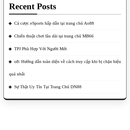
Recent Posts
Cá cược eSports hấp dẫn tại trang chủ Ao88
Chiến thuật chơi lâu dài tại trang chủ MB66
TPJ Phù Hợp Với Người Mới
o8: Hướng dẫn toàn diện về cách truy cập khi bị chặn hiệu
quả nhất
Sự Thật Uy Tín Tại Trang Chủ DN88