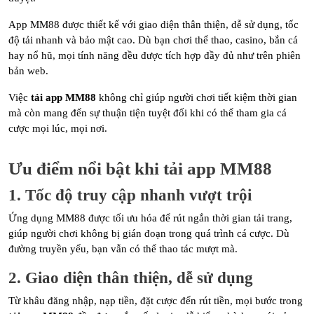
App MM88 được thiết kế với giao diện thân thiện, dễ sử dụng, tốc
độ tải nhanh và bảo mật cao. Dù bạn chơi thể thao, casino, bắn cá
hay nổ hũ, mọi tính năng đều được tích hợp đầy đủ như trên phiên
bản web.
Việc
tải app MM88
không chỉ giúp người chơi tiết kiệm thời gian
mà còn mang đến sự thuận tiện tuyệt đối khi có thể tham gia cá
cược mọi lúc, mọi nơi.
Ưu điểm nổi bật khi tải app MM88
1. Tốc độ truy cập nhanh vượt trội
Ứng dụng MM88 được tối ưu hóa để rút ngắn thời gian tải trang,
giúp người chơi không bị gián đoạn trong quá trình cá cược. Dù
đường truyền yếu, bạn vẫn có thể thao tác mượt mà.
2. Giao diện thân thiện, dễ sử dụng
Từ khâu đăng nhập, nạp tiền, đặt cược đến rút tiền, mọi bước trong