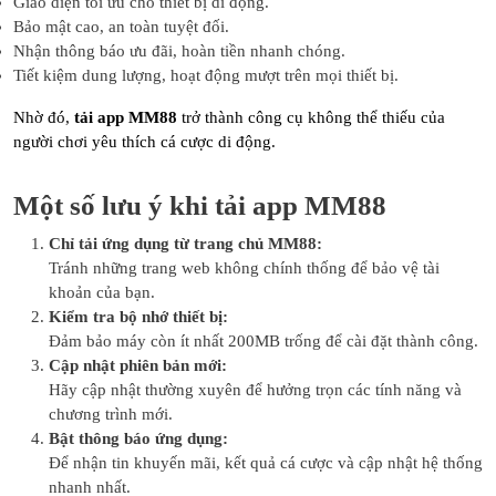
Giao diện tối ưu cho thiết bị di động.
Bảo mật cao, an toàn tuyệt đối.
Nhận thông báo ưu đãi, hoàn tiền nhanh chóng.
Tiết kiệm dung lượng, hoạt động mượt trên mọi thiết bị.
Nhờ đó,
tải app MM88
trở thành công cụ không thể thiếu của
người chơi yêu thích cá cược di động.
Một số lưu ý khi tải app MM88
Chỉ tải ứng dụng từ trang chủ MM88:
Tránh những trang web không chính thống để bảo vệ tài
khoản của bạn.
Kiểm tra bộ nhớ thiết bị:
Đảm bảo máy còn ít nhất 200MB trống để cài đặt thành công.
Cập nhật phiên bản mới:
Hãy cập nhật thường xuyên để hưởng trọn các tính năng và
chương trình mới.
Bật thông báo ứng dụng:
Để nhận tin khuyến mãi, kết quả cá cược và cập nhật hệ thống
nhanh nhất.