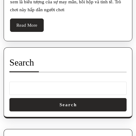
xem là biểu tượng của sự may mắn, hồi hộp và tinh tế. Trò
Quay
chơi này hấp dẫn người chơi
May
Mắn
Read
Read More
Và
More
Chiến
Thuật
Tối
Search
Ưu
Dành
Cho
Người
Chơi
Search
Việt