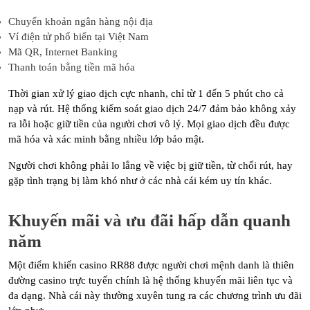
Chuyển khoản ngân hàng nội địa
Ví điện tử phổ biến tại Việt Nam
Mã QR, Internet Banking
Thanh toán bằng tiền mã hóa
Thời gian xử lý giao dịch cực nhanh, chỉ từ 1 đến 5 phút cho cả
nạp và rút. Hệ thống kiểm soát giao dịch 24/7 đảm bảo không xảy
ra lỗi hoặc giữ tiền của người chơi vô lý. Mọi giao dịch đều được
mã hóa và xác minh bằng nhiều lớp bảo mật.
Người chơi không phải lo lắng về việc bị giữ tiền, từ chối rút, hay
gặp tình trạng bị làm khó như ở các nhà cái kém uy tín khác.
Khuyến mãi và ưu đãi hấp dẫn quanh
năm
Một điểm khiến casino RR88 được người chơi mệnh danh là thiên
đường casino trực tuyến chính là hệ thống khuyến mãi liên tục và
đa dạng. Nhà cái này thường xuyên tung ra các chương trình ưu đãi