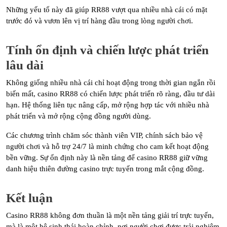
Những yếu tố này đã giúp RR88 vượt qua nhiều nhà cái có mặt
trước đó và vươn lên vị trí hàng đầu trong lòng người chơi.
Tính ổn định và chiến lược phát triển
lâu dài
Không giống nhiều nhà cái chỉ hoạt động trong thời gian ngắn rồi
biến mất, casino RR88 có chiến lược phát triển rõ ràng, đầu tư dài
hạn. Hệ thống liên tục nâng cấp, mở rộng hợp tác với nhiều nhà
phát triển và mở rộng cộng đồng người dùng.
Các chương trình chăm sóc thành viên VIP, chính sách bảo vệ
người chơi và hỗ trợ 24/7 là minh chứng cho cam kết hoạt động
bền vững. Sự ổn định này là nền tảng để casino RR88 giữ vững
danh hiệu thiên đường casino trực tuyến trong mắt cộng đồng.
Kết luận
Casino RR88 không đơn thuần là một nền tảng giải trí trực tuyến,
mà là một hệ sinh thái hoàn chỉnh, nơi người chơi được trải nghiệm