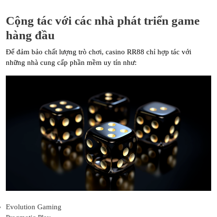
Cộng tác với các nhà phát triển game
hàng đầu
Để đảm bảo chất lượng trò chơi, casino RR88 chỉ hợp tác với
những nhà cung cấp phần mềm uy tín như:
Evolution Gaming