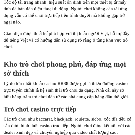
Tốc độ tải trang nhanh, hiệu suất ổn định trên mọi thiết bị từ máy
tính để bàn đến điện thoại di động. Người chơi không cần tải ứng
dụng vẫn có thể chơi trực tiếp trên trình duyệt mà không gặp trở
ngại nào.
Giao diện được thiết kế phù hợp với thị hiếu người Việt, hỗ trợ đầy
đủ tiếng Việt và có hướng dẫn sử dụng rõ ràng ở từng khu vực trò
chơi.
Kho trò chơi phong phú, đáp ứng mọi
sở thích
Lý do lớn nhất khiến casino RR88 được gọi là thiên đường casino
trực tuyến chính là hệ sinh thái trò chơi đa dạng. Nhà cái này sở
hữu hàng trăm trò chơi đến từ các nhà cung cấp hàng đầu thế giới.
Trò chơi casino trực tiếp
Các trò chơi như baccarat, blackjack, roulette, sicbo, xóc đĩa đều có
sẵn dưới hình thức casino trực tiếp. Người chơi được kết nối với các
dealer xinh đẹp và chuyên nghiệp qua video chất lượng cao.