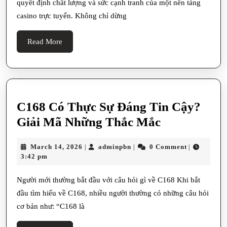
quyết định chất lượng và sức cạnh tranh của một nền tảng
tại
casino trực tuyến. Không chỉ dừng
TT88
Read
Read More
More
C168 Có Thực Sự Đáng Tin Cậy?
C168
Giải Mã Những Thắc Mắc
Có
March
adminpbn
March 14, 2026
adminpbn
0 Comment
|
|
|
Thực
14,
3:42 pm
Sự
2026
Đáng
Người mới thường bắt đầu với câu hỏi gì về C168 Khi bắt
đầu tìm hiểu về C168, nhiều người thường có những câu hỏi
Tin
cơ bản như: “C168 là
Cậy?