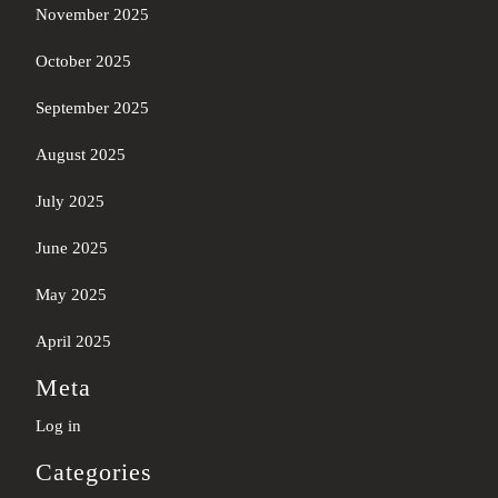
November 2025
October 2025
September 2025
August 2025
July 2025
June 2025
May 2025
April 2025
Meta
Log in
Categories