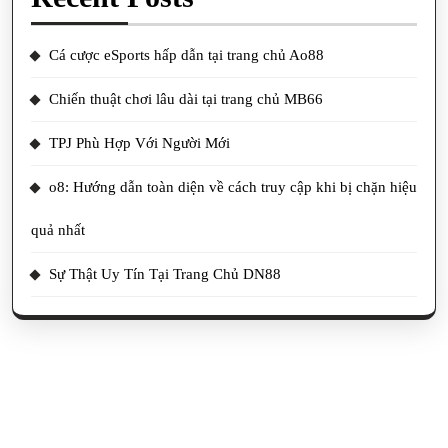
Cá cược eSports hấp dẫn tại trang chủ Ao88
Chiến thuật chơi lâu dài tại trang chủ MB66
TPJ Phù Hợp Với Người Mới
o8: Hướng dẫn toàn diện về cách truy cập khi bị chặn hiệu
quả nhất
Sự Thật Uy Tín Tại Trang Chủ DN88