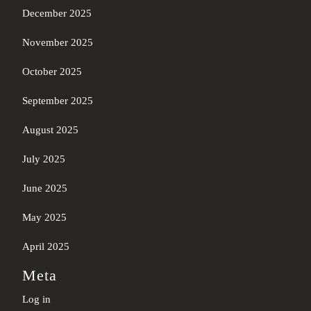
December 2025
November 2025
October 2025
September 2025
August 2025
July 2025
June 2025
May 2025
April 2025
Meta
Log in