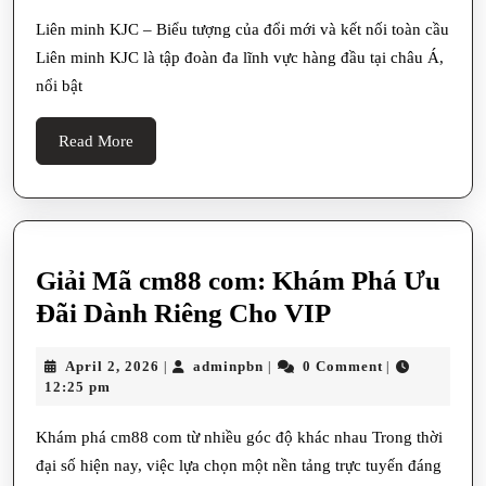
–
Hệ
Liên minh KJC – Biểu tượng của đổi mới và kết nối toàn cầu
Liên minh KJC là tập đoàn đa lĩnh vực hàng đầu tại châu Á,
sinh
nổi bật
thái
công
Read
Read More
nghệ
More
và
giải
trí
Giải Mã cm88 com: Khám Phá Ưu
đẳng
Giải
Đãi Dành Riêng Cho VIP
cấp
Mã
April
adminpbn
April 2, 2026
adminpbn
0 Comment
|
|
|
cm88
2,
12:25 pm
com:
2026
Khám
Khám phá cm88 com từ nhiều góc độ khác nhau Trong thời
đại số hiện nay, việc lựa chọn một nền tảng trực tuyến đáng
Phá