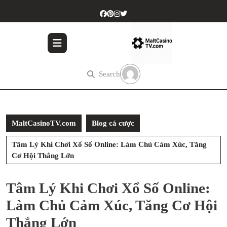
Skip
to
content
Skip
to
content
Search
MaltCasinoTV.com
Blog cá cược
Tâm Lý Khi Chơi Xổ Số Online: Làm Chủ Cảm Xúc, Tăng
Cơ Hội Thắng Lớn
Tâm Lý Khi Chơi Xổ Số Online:
Làm Chủ Cảm Xúc, Tăng Cơ Hội
Thắng Lớn