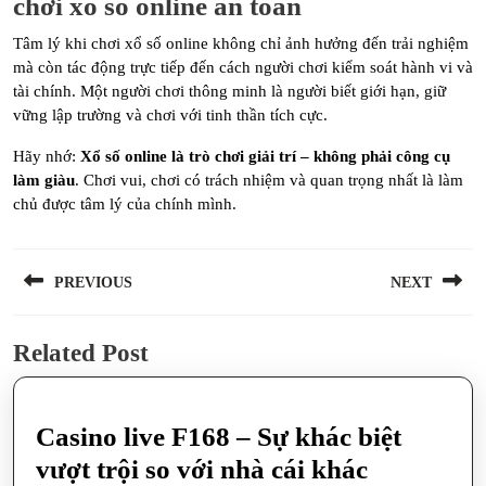
chơi xổ số online an toàn
Tâm lý khi chơi xổ số online không chỉ ảnh hưởng đến trải nghiệm
mà còn tác động trực tiếp đến cách người chơi kiểm soát hành vi và
tài chính. Một người chơi thông minh là người biết giới hạn, giữ
vững lập trường và chơi với tinh thần tích cực.
Hãy nhớ:
Xổ số online là trò chơi giải trí – không phải công cụ
làm giàu
. Chơi vui, chơi có trách nhiệm và quan trọng nhất là làm
chủ được tâm lý của chính mình.
Post
PREVIOUS
NEXT
navigation
Previous
Next
Related Post
post:
post:
Casino live F168 – Sự khác biệt
Casino
vượt trội so với nhà cái khác