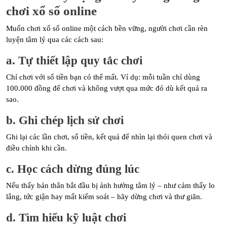
chơi xổ số online
Muốn chơi xổ số online một cách bền vững, người chơi cần rèn
luyện tâm lý qua các cách sau:
a. Tự thiết lập quy tắc chơi
Chỉ chơi với số tiền bạn có thể mất. Ví dụ: mỗi tuần chỉ dùng
100.000 đồng để chơi và không vượt qua mức đó dù kết quả ra
sao.
b. Ghi chép lịch sử chơi
Ghi lại các lần chơi, số tiền, kết quả để nhìn lại thói quen chơi và
điều chỉnh khi cần.
c. Học cách dừng đúng lúc
Nếu thấy bản thân bắt đầu bị ảnh hưởng tâm lý – như cảm thấy lo
lắng, tức giận hay mất kiểm soát – hãy dừng chơi và thư giãn.
d. Tìm hiểu kỹ luật chơi