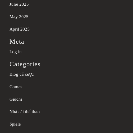
June 2025
May 2025
April 2025
Meta
Log in
Categories
Blog cá cược
Games
Giochi
Nhà cái thể thao
Spiele