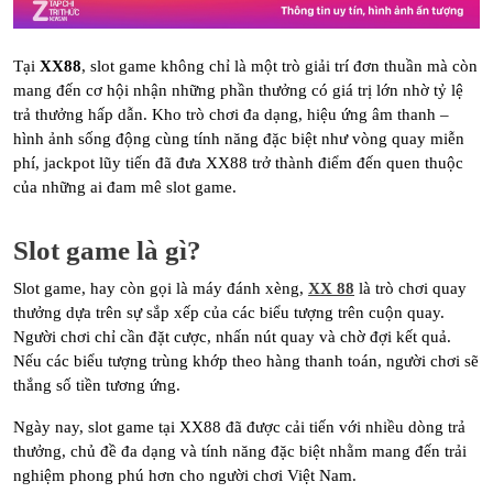
Tại
XX88
, slot game không chỉ là một trò giải trí đơn thuần mà còn
mang đến cơ hội nhận những phần thưởng có giá trị lớn nhờ tỷ lệ
trả thưởng hấp dẫn. Kho trò chơi đa dạng, hiệu ứng âm thanh –
hình ảnh sống động cùng tính năng đặc biệt như vòng quay miễn
phí, jackpot lũy tiến đã đưa XX88 trở thành điểm đến quen thuộc
của những ai đam mê slot game.
Slot game là gì?
Slot game, hay còn gọi là máy đánh xèng,
XX 88
là trò chơi quay
thưởng dựa trên sự sắp xếp của các biểu tượng trên cuộn quay.
Người chơi chỉ cần đặt cược, nhấn nút quay và chờ đợi kết quả.
Nếu các biểu tượng trùng khớp theo hàng thanh toán, người chơi sẽ
thắng số tiền tương ứng.
Ngày nay, slot game tại XX88 đã được cải tiến với nhiều dòng trả
thưởng, chủ đề đa dạng và tính năng đặc biệt nhằm mang đến trải
nghiệm phong phú hơn cho người chơi Việt Nam.