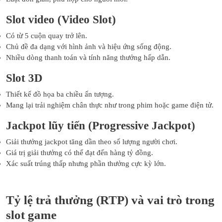
Slot video (Video Slot)
Có từ 5 cuộn quay trở lên.
Chủ đề đa dạng với hình ảnh và hiệu ứng sống động.
Nhiều dòng thanh toán và tính năng thưởng hấp dẫn.
Slot 3D
Thiết kế đồ họa ba chiều ấn tượng.
Mang lại trải nghiệm chân thực như trong phim hoặc game điện tử.
Jackpot lũy tiến (Progressive Jackpot)
Giải thưởng jackpot tăng dần theo số lượng người chơi.
Giá trị giải thưởng có thể đạt đến hàng tỷ đồng.
Xác suất trúng thấp nhưng phần thưởng cực kỳ lớn.
Tỷ lệ trả thưởng (RTP) và vai trò trong
slot game