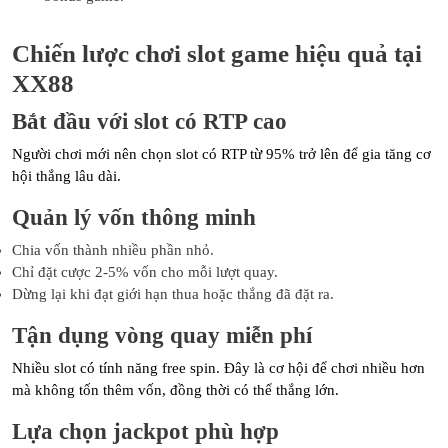
Chiến lược chơi slot game hiệu quả tại
XX88
Bắt đầu với slot có RTP cao
Người chơi mới nên chọn slot có RTP từ 95% trở lên để gia tăng cơ
hội thắng lâu dài.
Quản lý vốn thông minh
Chia vốn thành nhiều phần nhỏ.
Chỉ đặt cược 2-5% vốn cho mỗi lượt quay.
Dừng lại khi đạt giới hạn thua hoặc thắng đã đặt ra.
Tận dụng vòng quay miễn phí
Nhiều slot có tính năng free spin. Đây là cơ hội để chơi nhiều hơn
mà không tốn thêm vốn, đồng thời có thể thắng lớn.
Lựa chọn jackpot phù hợp