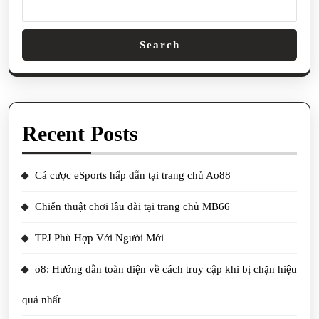
Search
Recent Posts
Cá cược eSports hấp dẫn tại trang chủ Ao88
Chiến thuật chơi lâu dài tại trang chủ MB66
TPJ Phù Hợp Với Người Mới
o8: Hướng dẫn toàn diện về cách truy cập khi bị chặn hiệu
quả nhất