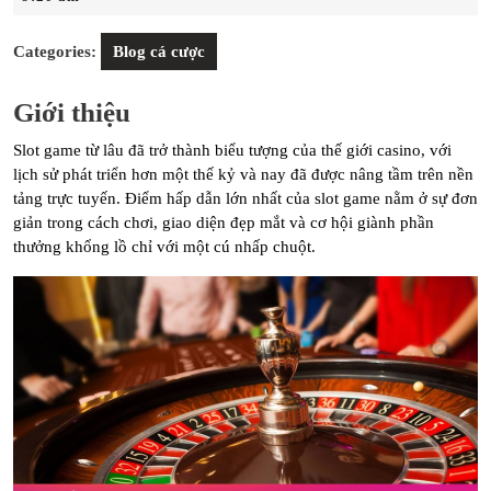
2025
Categories:
Blog cá cược
Giới thiệu
Slot game từ lâu đã trở thành biểu tượng của thế giới casino, với
lịch sử phát triển hơn một thế kỷ và nay đã được nâng tầm trên nền
tảng trực tuyến. Điểm hấp dẫn lớn nhất của slot game nằm ở sự đơn
giản trong cách chơi, giao diện đẹp mắt và cơ hội giành phần
thưởng khổng lồ chỉ với một cú nhấp chuột.