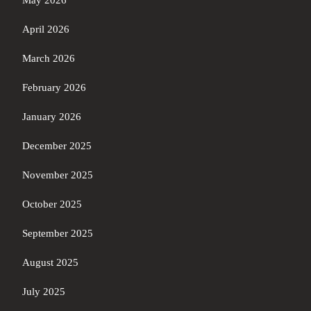
May 2026
April 2026
March 2026
February 2026
January 2026
December 2025
November 2025
October 2025
September 2025
August 2025
July 2025