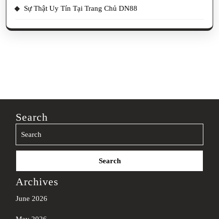
Sự Thật Uy Tín Tại Trang Chủ DN88
Search
Search
for:
Archives
June 2026