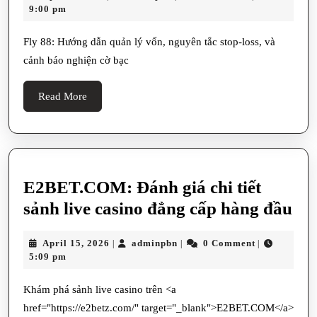
Hướng
9,
9:00 pm
Dẫn
2026
Chi
Fly 88: Hướng dẫn quản lý vốn, nguyên tắc stop-loss, và
cảnh báo nghiện cờ bạc
Tiết
Quản
Read
Read More
Lý
More
Vốn
Hiệu
Quả
E2BET.COM: Đánh giá chi tiết
E2
sảnh live casino đẳng cấp hàng đầu
Đá
April
adminpbn
April 15, 2026
adminpbn
0 Comment
|
|
|
giá
15,
5:09 pm
chi
2026
tiết
Khám phá sảnh live casino trên <a
href="https://e2betz.com/" target="_blank">E2BET.COM</a>
sả