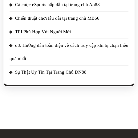
Cá cược eSports hấp dẫn tại trang chủ Ao88
Chiến thuật chơi lâu dài tại trang chủ MB66
TPJ Phù Hợp Với Người Mới
o8: Hướng dẫn toàn diện về cách truy cập khi bị chặn hiệu
quả nhất
Sự Thật Uy Tín Tại Trang Chủ DN88