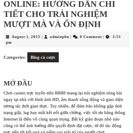
ONLINE: HƯỚNG DẪN CHI
TIẾT CHO TRẢI NGHIỆM
MƯỢT MÀ VÀ ỔN ĐỊNH
August
adminpbn
August 1, 2025
adminpbn
0 Comment
3:51
|
|
|
1,
pm
2025
Categories:
Blog cá cược
MỞ ĐẦU
Chơi casino trực tuyến trên RR88 mang lại trải nghiệm sòng bài
ngay tại nhà với hình ảnh HD, âm thanh sống động và giao diện
tương tác thời gian thực. Tuy nhiên, để đảm bảo không gặp tình
trạng giật, lag hay mất kết nối giữa chừng, việc tối ưu băng thông
Internet là điều vô cùng quan trọng. Bất kỳ gián đoạn nhỏ nào
cũng có thể ảnh hưởng đến quyết định đặt cược, từ đó tác động
trực tiếp tới kết quả và niềm vui giải trí của người chơi.