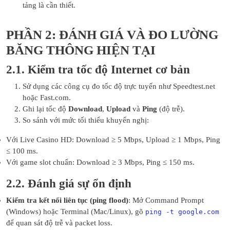
tảng là cần thiết.
PHẦN 2: ĐÁNH GIÁ VÀ ĐO LƯỜNG
BĂNG THÔNG HIỆN TẠI
2.1. Kiểm tra tốc độ Internet cơ bản
Sử dụng các công cụ đo tốc độ trực tuyến như Speedtest.net
hoặc Fast.com.
Ghi lại tốc độ
Download
,
Upload
và
Ping
(độ trễ).
So sánh với mức tối thiểu khuyến nghị:
Với Live Casino HD: Download ≥ 5 Mbps, Upload ≥ 1 Mbps, Ping
≤ 100 ms.
Với game slot chuẩn: Download ≥ 3 Mbps, Ping ≤ 150 ms.
2.2. Đánh giá sự ổn định
Kiểm tra kết nối liên tục (ping flood)
: Mở Command Prompt
(Windows) hoặc Terminal (Mac/Linux), gõ
ping -t google.com
để quan sát độ trễ và packet loss.