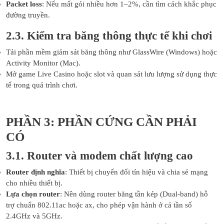
Packet loss
: Nếu mất gói nhiều hơn 1–2%, cần tìm cách khắc phục
đường truyền.
2.3. Kiểm tra băng thông thực tế khi chơi
Tải phần mềm giám sát băng thông như GlassWire (Windows) hoặc
Activity Monitor (Mac).
Mở game Live Casino hoặc slot và quan sát lưu lượng sử dụng thực
tế trong quá trình chơi.
PHẦN 3: PHẦN CỨNG CẦN PHẢI
CÓ
3.1. Router và modem chất lượng cao
Router định nghĩa
: Thiết bị chuyển đổi tín hiệu và chia sẻ mạng
cho nhiều thiết bị.
Lựa chọn router
: Nên dùng router băng tần kép (Dual-band) hỗ
trợ chuẩn 802.11ac hoặc ax, cho phép vận hành ở cả tần số
2.4GHz và 5GHz.