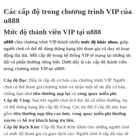
Các cấp độ trong chương trình VIP của
u888
Mức độ thành viên VIP tại u888
u888
chia chương trình VIP thành nhiều
mức độ khác nhau
, giúp
người chơi có thể dễ dàng thăng hạng khi tham gia và duy trì hoạt
động lâu dài. Mỗi cấp độ trong hệ thống VIP sẽ mang lại những ưu
đãi và phần thưởng riêng biệt. Dưới đây là các cấp độ thành viên
trong chương trình VIP tại u888:
Cấp độ Bạc
: Đây là cấp độ cơ bản của chương trình VIP. Người
chơi có thể tham gia chương trình và nhận một số ưu đãi cơ bản,
chẳng hạn như
tiền thưởng nạp lại
và
vòng quay miễn phí
.
Cấp độ Vàng
: Sau khi người chơi tích lũy đủ số điểm thưởng, họ
có thể thăng hạng lên cấp độ Vàng. Các ưu đãi ở cấp độ này bao
gồm
tiền thưởng nạp tiền cao hơn
,
vòng quay miễn phí thường
xuyên
và
hỗ trợ khách hàng ưu tiên
.
Cấp độ Bạch Kim
: Cấp độ Bạch Kim dành cho những người chơi
có mức độ tham gia và giao dịch cao. Người chơi ở cấp độ này sẽ