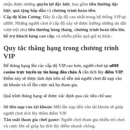
nhận được những
quyền lợi đặc biệt
, bao gồm
tiền thưởng đặc
biệt
,
quà tặng hấp dẫn
và
chương trình hoàn tiền
.
Cấp độ Kim Cương
: Đây là cấp độ cao nhất trong hệ thống VIP tại
u888. Những người chơi ở cấp độ này sẽ được hưởng những ưu đãi
vượt trội như
tiền thưởng hàng tháng
,
chương trình hoàn tiền lớn
,
hỗ trợ khách hàng cao cấp
, và nhiều phần quà giá trị khác.
Quy tắc thăng hạng trong chương trình
VIP
Để thăng hạng lên các cấp độ VIP cao hơn, người chơi tại
u888
casino trực tuyến uy tín hàng đầu châu Á
cần tích lũy
điểm VIP
.
Điểm này sẽ được tính dựa trên số tiền mà người chơi đã nạp vào
tài khoản và số lần cược mà họ tham gia.
Quá trình thăng hạng sẽ được xác định qua các tiêu chí sau:
Số tiền nạp vào tài khoản
: Mỗi lần nạp tiền vào tài khoản sẽ giúp
người chơi tích lũy thêm điểm VIP.
Tần suất tham gia chơi game
: Người chơi tham gia nhiều trò chơi
và cược lớn sẽ giúp họ tích lũy điểm nhanh chóng.