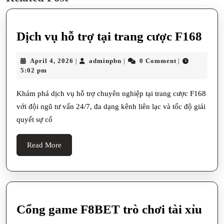
Dịc
Dịch vụ hỗ trợ tại trang cược F168
vụ
April
adminpbn
April 4, 2026
adminpbn
0 Comment
|
|
|
hỗ
4,
5:02 pm
trợ
2026
tại
Khám phá dịch vụ hỗ trợ chuyên nghiệp tại trang cược F168
với đội ngũ tư vấn 24/7, đa dạng kênh liên lạc và tốc độ giải
tra
quyết sự cố
cượ
F16
Read
Read More
More
Cổn
Cổng game F8BET trò chơi tài xỉu
gam