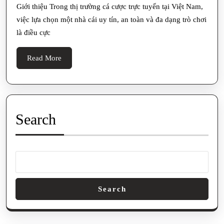
với
Giới thiệu Trong thị trường cá cược trực tuyến tại Việt Nam,
việc lựa chọn một nhà cái uy tín, an toàn và đa dạng trò chơi
các
là điều cực
sòng
bài
Read
Read More
online
More
khác
Search
Search