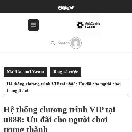
Skip
to
content
Skip
to
content
Search
MaltCasinoTV.com
Blog cá cược
Hệ thống chương trình VIP tại u888: Ưu đãi cho người chơi
trung thành
Hệ thống chương trình VIP tại
u888: Ưu đãi cho người chơi
trung thành