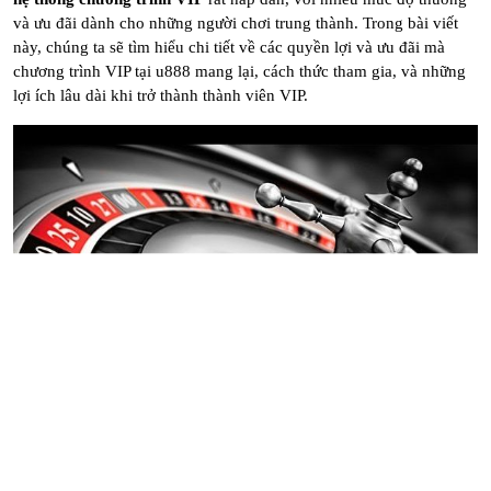
và ưu đãi dành cho những người chơi trung thành. Trong bài viết
này, chúng ta sẽ tìm hiểu chi tiết về các quyền lợi và ưu đãi mà
chương trình VIP tại u888 mang lại, cách thức tham gia, và những
lợi ích lâu dài khi trở thành thành viên VIP.