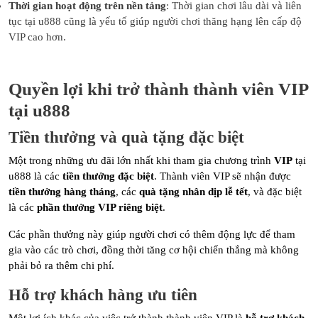
Thời gian hoạt động trên nền tảng
: Thời gian chơi lâu dài và liên
tục tại u888 cũng là yếu tố giúp người chơi thăng hạng lên cấp độ
VIP cao hơn.
Quyền lợi khi trở thành thành viên VIP
tại u888
Tiền thưởng và quà tặng đặc biệt
Một trong những ưu đãi lớn nhất khi tham gia chương trình
VIP
tại
u888 là các
tiền thưởng đặc biệt
. Thành viên VIP sẽ nhận được
tiền thưởng hàng tháng
, các
quà tặng nhân dịp lễ tết
, và đặc biệt
là các
phần thưởng VIP riêng biệt
.
Các phần thưởng này giúp người chơi có thêm động lực để tham
gia vào các trò chơi, đồng thời tăng cơ hội chiến thắng mà không
phải bỏ ra thêm chi phí.
Hỗ trợ khách hàng ưu tiên
Một lợi ích khác của việc trở thành thành viên VIP là
hỗ trợ khách