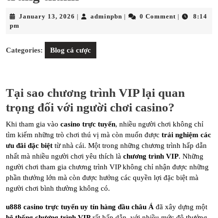
January
adminpbn
January 13, 2026
adminpbn
0 Comment
8:14
|
|
|
13,
pm
2026
Categories:
Blog cá cược
Tại sao chương trình VIP lại quan
trọng đối với người chơi casino?
Khi tham gia vào
casino trực tuyến
, nhiều người chơi không chỉ
tìm kiếm những trò chơi thú vị mà còn muốn được
trải nghiệm các
ưu đãi đặc biệt
từ nhà cái. Một trong những chương trình hấp dẫn
nhất mà nhiều người chơi yêu thích là
chương trình VIP
. Những
người chơi tham gia chương trình VIP không chỉ nhận được những
phần thưởng lớn mà còn được hưởng các quyền lợi đặc biệt mà
người chơi bình thường không có.
u888 casino trực tuyến uy tín hàng đầu châu Á
đã xây dựng một
hệ thống chương trình VIP
rất hấp dẫn, với nhiều mức độ thưởng