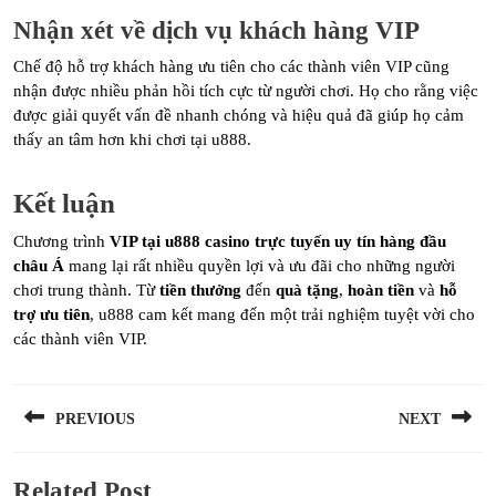
Nhận xét về dịch vụ khách hàng VIP
Chế độ hỗ trợ khách hàng ưu tiên cho các thành viên VIP cũng
nhận được nhiều phản hồi tích cực từ người chơi. Họ cho rằng việc
được giải quyết vấn đề nhanh chóng và hiệu quả đã giúp họ cảm
thấy an tâm hơn khi chơi tại u888.
Kết luận
Chương trình
VIP tại u888 casino trực tuyến uy tín hàng đầu
châu Á
mang lại rất nhiều quyền lợi và ưu đãi cho những người
chơi trung thành. Từ
tiền thưởng
đến
quà tặng
,
hoàn tiền
và
hỗ
trợ ưu tiên
, u888 cam kết mang đến một trải nghiệm tuyệt vời cho
các thành viên VIP.
Post
PREVIOUS
NEXT
navigation
Previous
Next
Related Post
post:
post: