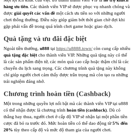
hàng ưu tiên
. Các thành viên VIP sẽ được phục vụ nhanh chóng và
được
giải quyết các vấn đề
một cách ưu tiên so với những người
chơi thông thường. Điều này giúp giảm bớt thời gian chờ đợi khi
gặp phải vấn đề trong quá trình chơi game hoặc giao dịch.
Quà tặng và ưu đãi đặc biệt
Ngoài tiền thưởng,
u888
tại
https://u8888.town/
còn cung cấp nhiều
quà tặng đặc biệt
cho thành viên VIP. Những quà tặng này có thể
là các sản phẩm điện tử, các món quà cao cấp hoặc thậm chí là các
chuyến du lịch sang trọng. Các chương trình quà tặng này không
chỉ giúp người chơi cảm thấy được trân trọng mà còn tạo ra những
trải nghiệm đáng nhớ.
Chương trình hoàn tiền (Cashback)
Một trong những quyền lợi nổi bật mà các thành viên VIP tại u888
có thể nhận được là chương trình
hoàn tiền (cashback)
. Dù có
thắng hay thua, người chơi ở cấp độ VIP sẽ nhận lại một phần tiền
cược đã bỏ ra trước đó. Mức hoàn tiền có thể dao động từ
5% đến
20%
tùy theo cấp độ và mức độ tham gia của người chơi.