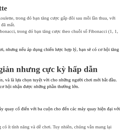
tte
ulette, trong đó bạn tăng cược gấp đôi sau mỗi lần thua, với
 đã mất.
bonacci, trong đó bạn tăng cược theo chuỗi số Fibonacci (1, 1,
chơi, nhưng nếu áp dụng chiến lược hợp lý, bạn sẽ có cơ hội tăng
 giản nhưng cực kỳ hấp dẫn
yến, và là lựa chọn tuyệt vời cho những người chơi mới bắt đầu.
ó cơ hội nhận được những phần thưởng lớn.
áy quay cổ điển với ba cuộn cho đến các máy quay hiện đại với
ó ít tính năng và dễ chơi. Tuy nhiên, chúng vẫn mang lại