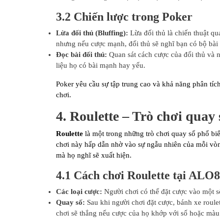
3.2
Chiến lược trong Poker
Lừa đối thủ (Bluffing):
Lừa đối thủ là chiến thuật qu
nhưng nếu cược mạnh, đối thủ sẽ nghĩ bạn có bộ bài
Đọc bài đối thủ:
Quan sát cách cược của đối thủ và n
liệu họ có bài mạnh hay yếu.
Poker yêu cầu sự tập trung cao và khả năng phân tích
chơi.
4.
Roulette – Trò chơi quay 
Roulette
là một trong những trò chơi quay số phổ biế
chơi này hấp dẫn nhờ vào sự ngẫu nhiên của mỗi vòn
mà họ nghĩ sẽ xuất hiện.
4.1
Cách chơi Roulette tại ALO8
Các loại cược:
Người chơi có thể đặt cược vào một số
Quay số:
Sau khi người chơi đặt cược, bánh xe roulet
chơi sẽ thắng nếu cược của họ khớp với số hoặc màu 