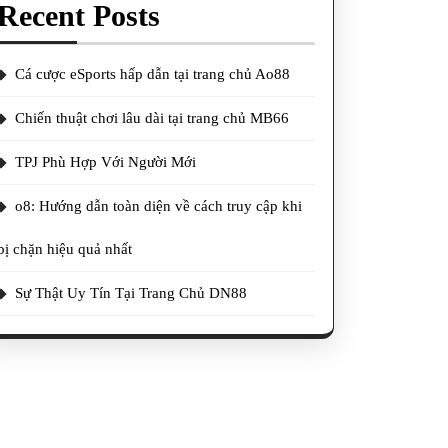
Recent Posts
Cá cược eSports hấp dẫn tại trang chủ Ao88
Chiến thuật chơi lâu dài tại trang chủ MB66
TPJ Phù Hợp Với Người Mới
o8: Hướng dẫn toàn diện về cách truy cập khi
bị chặn hiệu quả nhất
Sự Thật Uy Tín Tại Trang Chủ DN88