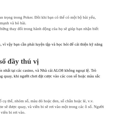
an trọng trong Poker. Đôi khi bạn có thể có một bộ bài yếu,
 mạnh và bỏ bài.
hững thay đổi trong hành động của họ sẽ giúp bạn nhận biết
, vì vậy bạn cần phải luyện tập và học hỏi để cải thiện kỹ năng
số đầy thú vị
n nhất tại các casino, và Nhà cái ALO8 không ngoại lệ. Trò
g quay, khi người chơi đặt cược vào các con số hoặc màu sắc
 cụ thể, nhóm số, màu đỏ hoặc đen, số chẵn hoặc lẻ, v.v.
te sẽ được quay, và viên bi sẽ rơi vào một trong các ô số. Người
viên bi rơi vào.