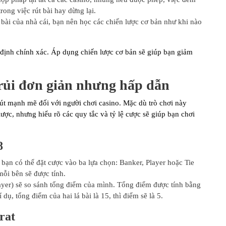
rong việc rút bài hay dừng lại.
bài của nhà cái, bạn nên học các chiến lược cơ bản như khi nào
 định chính xác. Áp dụng chiến lược cơ bản sẽ giúp bạn giảm
 rủi đơn giản nhưng hấp dẫn
hút mạnh mẽ đối với người chơi casino. Mặc dù trò chơi này
ược, nhưng hiểu rõ các quy tắc và tỷ lệ cược sẽ giúp bạn chơi
8
bạn có thể đặt cược vào ba lựa chọn: Banker, Player hoặc Tie
mỗi bên sẽ được tính.
ayer) sẽ so sánh tổng điểm của mình. Tổng điểm được tính bằng
 dụ, tổng điểm của hai lá bài là 15, thì điểm sẽ là 5.
rat