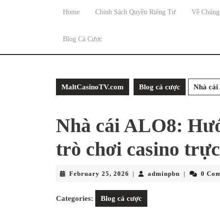
Skip
Home
Chính Sách Quyền Riêng Tư
Về Chúng
to
content
Skip
Blog Cá Cược
to
content
MaltCasinoTV.com
Blog cá cược
Nhà cái 
Nhà cái ALO8: Hướn
trò chơi casino trự
February
adminpbn
February 25, 2026
adminpbn
0 Co
|
|
25,
2026
Categories:
Blog cá cược